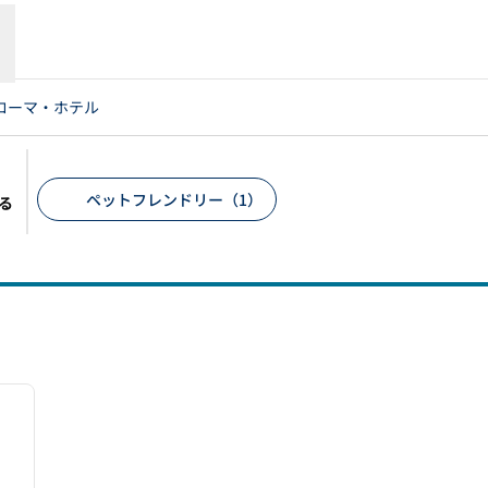
ローマ・ホテル
ペットフレンドリー（1）
る
推奨フィルター
/
12
次の画像