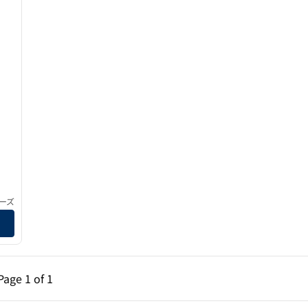
ーズ
ページ（1/1）
次のページ（1/1）
Page
1 of 1
Page 1 of 1