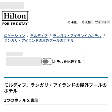
コンテンツに移動
新しいタブで開き
ご滞在、
ご入会
サインイン
ロケーション
/
モルディブ
/
ランガリ・アイランドのホテル
/
ランガリ・アイランドの屋外プールのホテル
ホテルを比較する
推奨フィルタ
モルディブ、ランガリ・アイランドの屋外プールの
ホテル
1つのホテルを表示
1
/
12
1つのホテルを表示
前の画像
次の画
1/12