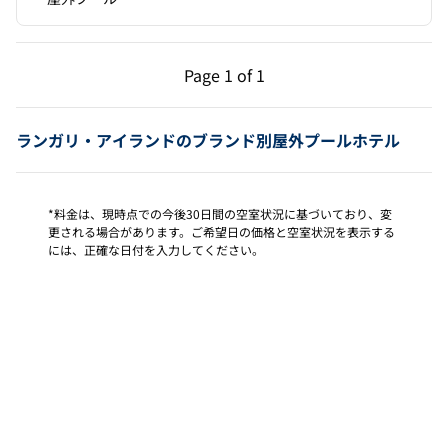
前のページ（1/1）
次のページ（1/1）
Page
1 of 1
Page 1 of 1
ランガリ・アイランドのブランド別屋外プールホテル
*料金は、現時点での今後30日間の空室状況に基づいており、変
更される場合があります。ご希望日の価格と空室状況を表示する
には、正確な日付を入力してください。