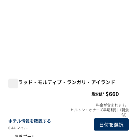
コンラッド・モルディブ・ランガリ・アイランド
コンラッド・モルディブ・ランガリ・アイランド
$660
最安値*
料金が含まれます。
ヒルトン・オナーズ早期割引（朝食
付）
コンラッド・モルディブ・ランガリ・アイランドの詳細を表示
ホテル情報を確認する
日付を選択
0.44 マイル
屋外プール