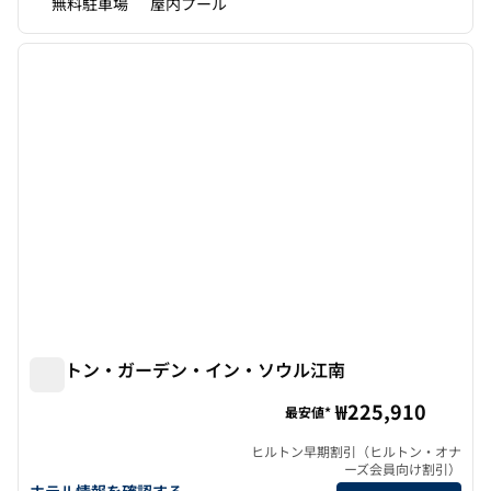
無料駐車場
屋内プール
1
/
12
前の画像
次の画
1/12
ヒルトン・ガーデン・イン・ソウル江南
ヒルトン・ガーデン・イン・ソウル江南
₩225,910
最安値*
ヒルトン早期割引（ヒルトン・オナ
ーズ会員向け割引）
ヒルトン・ガーデン・イン・ソウル江南の詳細を見る
ホテル情報を確認する