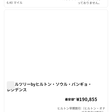
6.40 マイル
っておりません。
1
/
12
前の画像
次の画
1/12
ダブルツリーbyヒルトン・ソウル・パンギョ・
レジデンス
ダブルツリーbyヒルトン・ソウル・パンギョ・レジデンス
₩190,855
最安値*
ヒルトン早期割引（ヒルトン・オナ