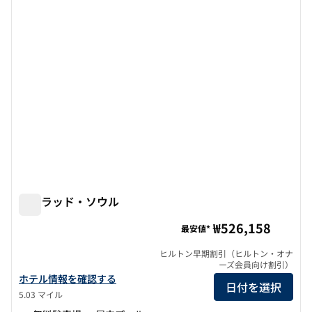
前の画像
次の画
1/12
コンラッド・ソウル
コンラッド・ソウル
₩526,158
最安値*
ヒルトン早期割引（ヒルトン・オナ
ーズ会員向け割引）
コンラッド・ソウルのホテルの詳細を表示
ホテル情報を確認する
日付を選択
5.03 マイル