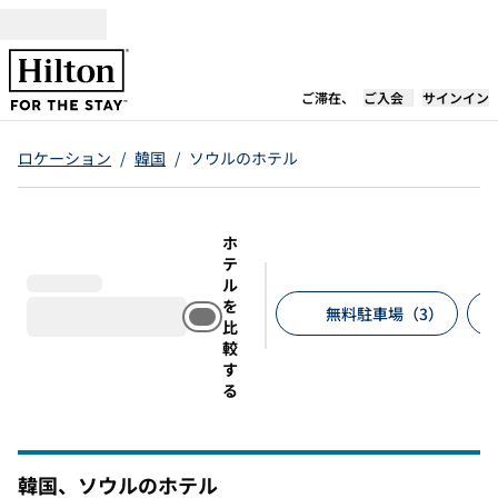
コンテンツに移動
新しいタブで開き
ご滞在、
ご入会
サインイン
ロケーション
/
韓国
/
ソウルのホテル
ホ
テ
ル
を
無料駐車場（3）
比
較
推奨フィルター
す
る
韓国、ソウルのホテル