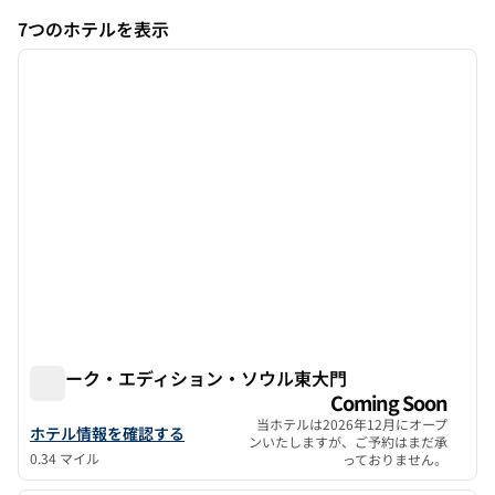
7つのホテルを表示
1
/
11
7つのホテルを表示
前の画像
次の画
1/11
アヌーク・エディション・ソウル東大門
アヌーク・エディション・ソウル東大門
Coming Soon
当ホテルは2026年12月にオープ
Anook Edition Seoul Dongdaemunのホテルの詳細を見る
ホテル情報を確認する
ンいたしますが、ご予約はまだ承
0.34 マイル
っておりません。
1
/
7