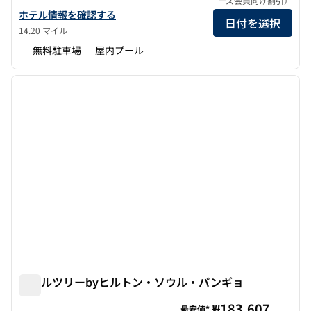
ーズ会員向け割引）
ダブルツリーbyヒルトン・ソウル・パンギョ・レジデンスの詳細
ホテル情報を確認する
日付を選択
14.20 マイル
無料駐車場
屋内プール
1
/
12
前の画像
次の画
1/12
ダブルツリーbyヒルトン・ソウル・パンギョ
ダブルツリーbyヒルトン・ソウル・パンギョ
₩183,607
最安値*