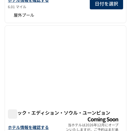
日付を選択
6.01 マイル
屋外プール
1
/
12
前の画像
次の画
1/12
アヌック・エディション・ソウル・ユーンピョン
アヌック・エディション・ソウル・ユーンピョン
Coming Soon
当ホテルは2026年12月にオープ
Anook Edition Seoul Eunpyeongのホテルの詳細を見る
ホテル情報を確認する
ンいたしますが、ご予約はまだ承