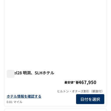
前の画像
次の画
1/7
Hotel28 明洞、SLHホテル
Hotel28 明洞、SLHホテル
₩467,950
最安値*
ヒルトン・オナーズ割引（朝食付）
ホテルの詳細を表示Hotel28 明洞、SLHホテル
ホテル情報を確認する
日付を選択
0.81 マイル
1
/
12