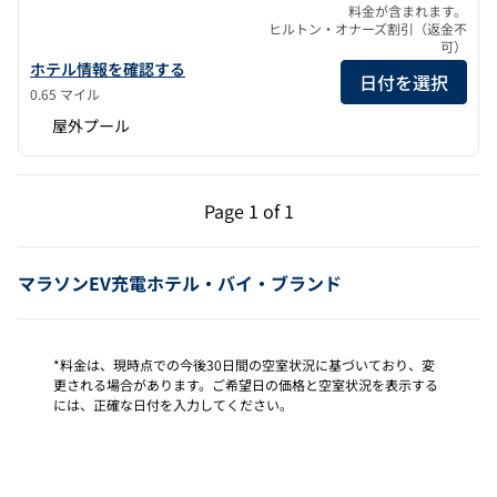
料金が含まれます。
ヒルトン・オナーズ割引（返金不
可）
ファロ・ブランコ・リゾート・マラソン・フロリダ・キーズ・キュ
ホテル情報を確認する
日付を選択
0.65 マイル
屋外プール
前のページ（1/1）
次のページ（1/1）
Page
1 of 1
Page 1 of 1
マラソンEV充電ホテル・バイ・ブランド
*料金は、現時点での今後30日間の空室状況に基づいており、変
更される場合があります。ご希望日の価格と空室状況を表示する
には、正確な日付を入力してください。