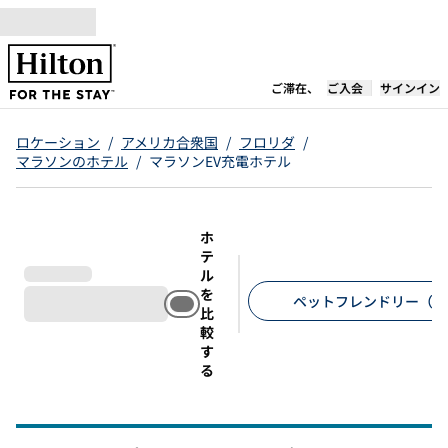
コンテンツに移動
新しいタブで開き
ご滞在、
ご入会
サインイン
ロケーション
/
アメリカ合衆国
/
フロリダ
/
マラソンのホテル
/
マラソンEV充電ホテル
ホ
テ
ル
を
ペットフレンドリー（1
比
較
推奨フィルター
す
る