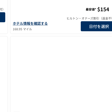
ウィットニー・ピーク・ホテル・リノ・タペストリー・
$154
可）
最安値*
ヒルトン・オナーズ割引（返金不
ウィットニー・ピーク・ホテル・リノ・タペストリー・コレク
ホテル情報を確認する
日付を選択
168.95 マイル
/
12
1
次の画像
前の画像
1/12