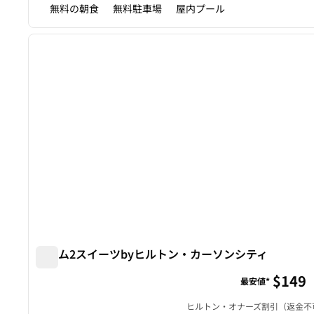
無料の朝食
無料駐車場
屋内プール
1
前の画像
1/12
ホーム2スイーツbyヒルトン・カーソンシティ
ホーム2スイーツbyヒルトン・カーソンシティ
$149
最安値*
ヒルトン・オナーズ割引（返金不