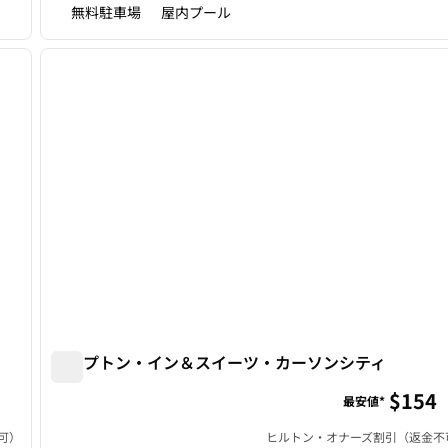
無料駐車場
屋内プール
/
12
1
次の画像
前の画像
1/12
ハンプトン・イン＆スイーツ・カーソンシティ
ハンプトン・イン＆スイーツ・カーソンシティ
$154
最安値*
可）
ヒルトン・オナーズ割引（返金不