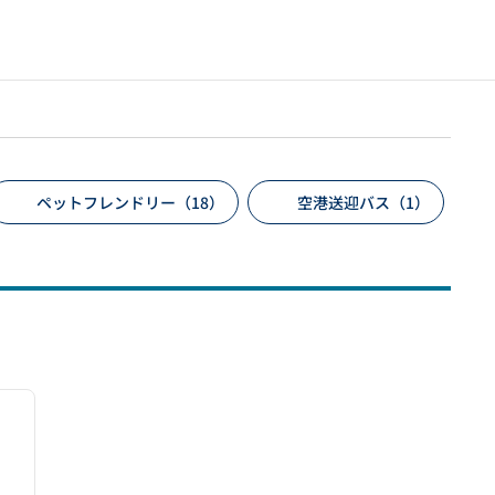
ペットフレンドリー（18）
空港送迎バス（1）
/
11
次の画像