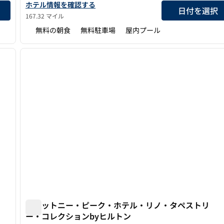
を表示
ハンプトン・イン＆スイーツ・カーソンシティのホテルの詳細
ホテル情報を確認する
日付を選択
167.32 マイル
無料の朝食
無料駐車場
屋内プール
/
12
1
次の画像
前の画像
1/12
ウィットニー・ピーク・ホテル・リノ・タペストリ
ー・コレクションbyヒルトン