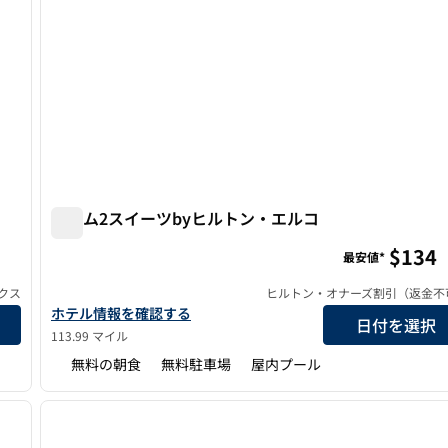
ホーム2スイーツbyヒルトン・エルコ
ホーム2スイーツbyヒルトン・エルコ
$134
最安値*
クス
ヒルトン・オナーズ割引（返金不
ホーム2スイーツbyヒルトン・エルコの詳細を見る
ホテル情報を確認する
日付を選択
113.99 マイル
無料の朝食
無料駐車場
屋内プール
/
12
1
次の画像
前の画像
1/12