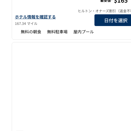
$165
最安値*
ヒルトン・オナーズ割引（返金不
ホーム2スイーツbyヒルトン・リノのホテルの詳細を表示
ホテル情報を確認する
日付を選択
167.34 マイル
無料の朝食
無料駐車場
屋内プール
1
前の画像
1/12