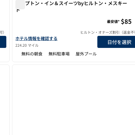
ハンプトン・イン＆スイーツbyヒルトン・メスキー
ト
ハンプトン・イン＆スイーツbyヒルトン・メスキート
$85
最安値*
可）
ヒルトン・オナーズ割引（返金不
見る
ハンプトン・イン＆スイーツbyヒルトン・メスキートのホテル
ホテル情報を確認する
日付を選択
224.20 マイル
無料の朝食
無料駐車場
屋外プール
1
前の画像
1/12