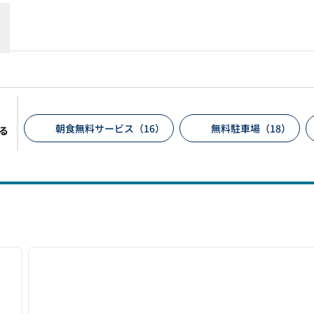
朝食無料サービス（16）
無料駐車場（18）
る
推奨フィルター
/
12
1
次の画像
前の画像
1/11