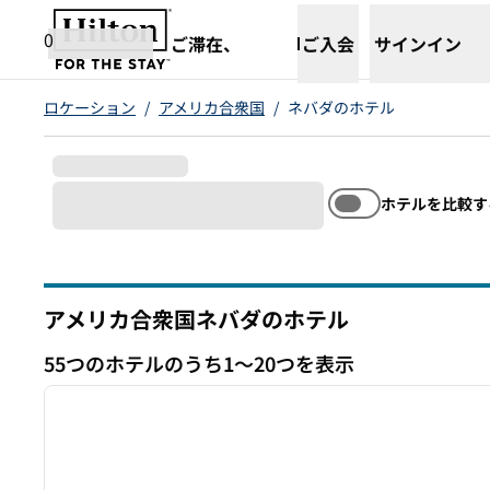
コンテンツに移動
新しいタブで開きます
0
ご滞在、
ご入会
サインイン
ロケーション
/
アメリカ合衆国
/
ネバダのホテル
ホテルを比較す
アメリカ合衆国ネバダのホテル
55つのホテルのうち1～20つを表示
1
55つのホテルを表示
前の画像
1/12