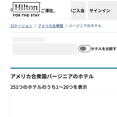
コンテンツに移動
新しいタブで開きます
0
ご滞在、
ご入会
サインイン
ロケーション
/
アメリカ合衆国
/
バージニアのホテル
ホテルを比較す
アメリカ合衆国バージニアのホテル
251つのホテルのうち1～20つを表示
1
251つのホテルを表示
前の画像
1/11