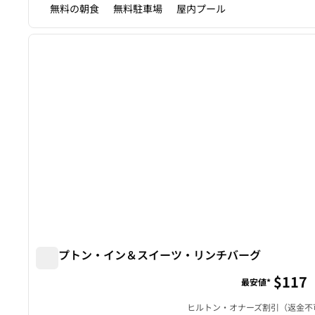
無料の朝食
無料駐車場
屋内プール
1
前の画像
1/12
ハンプトン・イン＆スイーツ・リンチバーグ
ハンプトン・イン＆スイーツ・リンチバーグ
$117
最安値*
ヒルトン・オナーズ割引（返金不