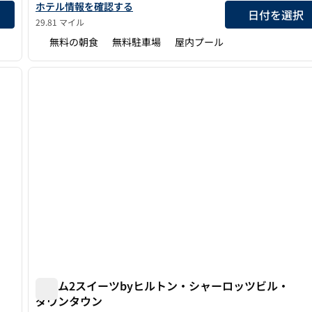
表示
ホーム2スイーツbyヒルトン・リンチバーグの詳細を表示
ホテル情報を確認する
日付を選択
29.81 マイル
無料の朝食
無料駐車場
屋内プール
/
12
1
次の画像
前の画像
1/12
ホーム2スイーツbyヒルトン・シャーロッツビル・
ダウンタウン