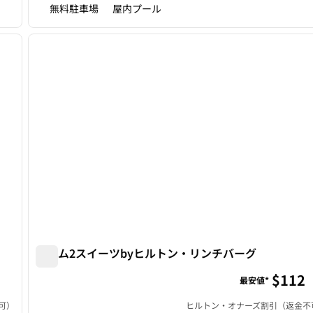
無料駐車場
屋内プール
/
12
1
次の画像
前の画像
1/9
ホーム2スイーツbyヒルトン・リンチバーグ
ホーム2スイーツbyヒルトン・リンチバーグ
$112
最安値*
可）
ヒルトン・オナーズ割引（返金不