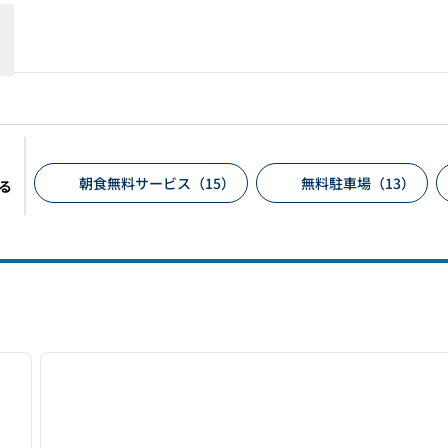
朝食無料サービス（15）
無料駐車場（13）
る
推奨フィルター
/
11
1
次の画像
前の画像
1/12