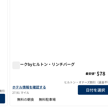
スパークbyヒルトン・リンチバーグ
スパークbyヒルトン・リンチバーグ
$78
最安値*
ョンbyヒルトン
ヒルトン・オナーズ割引（返金不
スパークbyヒルトン・リンチバーグの詳細を表示
ホテル情報を確認する
日付を選択
割引
27.91 マイル
ルトンの詳細を見る
無料の朝食
無料駐車場
/
12
1