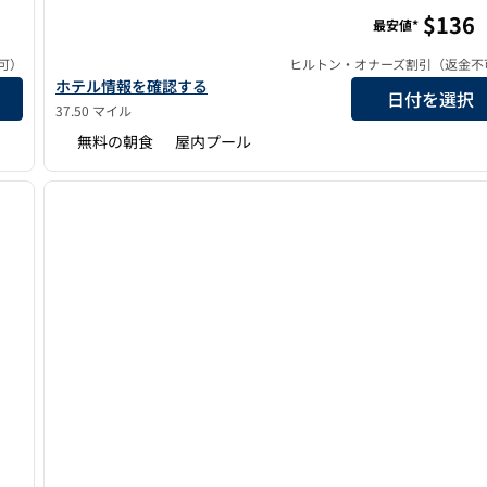
ホーム2スイーツbyヒルトン・シャーロッツビル・ダウ
$136
最安値*
可）
ヒルトン・オナーズ割引（返金不
ホーム2スイーツbyヒルトン・シャーロッツビル・ダウンタウ
ホテル情報を確認する
日付を選択
37.50 マイル
無料の朝食
屋内プール
/
12
1
次の画像
前の画像
1/12