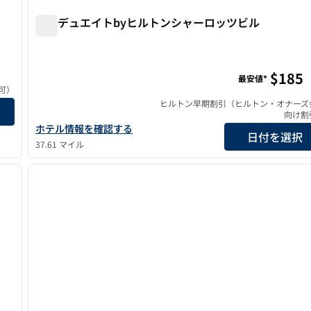
グラデュエイトbyヒルトンシャーロッツビル
グラデュエイトbyヒルトンシャーロッツビル
ット・ザ・ユニバーシティ
$185
最安値*
可）
・ユニバーシティのホテルの詳細を表示
ヒルトン早期割引（ヒルトン・オナーズ
向け割
グラデュエイトbyヒルトン Charlottesvilleのホテルの詳細を
ホテル情報を確認する
日付を選択
37.61 マイル
/
12
1
次の画像
前の画像
1/12