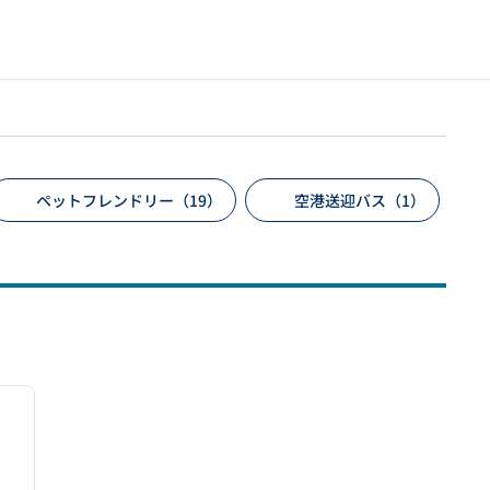
ペットフレンドリー（19）
空港送迎バス（1）
/
12
次の画像