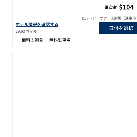
$104
最安値*
ヒルトン・オナーズ割引（返金不
トゥルーbyヒルトン・リンチバーグの詳細を表示
ホテル情報を確認する
日付を選択
29.93 マイル
無料の朝食
無料駐車場
1
前の画像
1/12