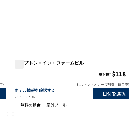
ハンプトン・イン・ファームビル
ハンプトン・イン・ファームビル
$118
最安値*
可）
ヒルトン・オナーズ割引（返金不
ハンプトン・イン・ファームビル・ホテルの詳細を見る
ホテル情報を確認する
日付を選択
23.30 マイル
無料の朝食
屋外プール
/
12
1
次の画像
前の画像
1/12