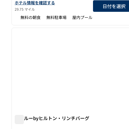
ハンプトン・イン＆スイーツ・リンチバーグ・ホテルの詳細を
ホテル情報を確認する
日付を選択
29.75 マイル
無料の朝食
無料駐車場
屋内プール
1
前の画像
1/12
トゥルーbyヒルトン・リンチバーグ
トゥルーbyヒルトン・リンチバーグ