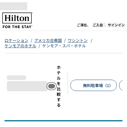
コンテンツに移動
新しいタブで開き
ご滞在、
ご入会
サインイン
ロケーション
/
アメリカ合衆国
/
ワシントン
/
ケンモアのホテル
/
ケンモア・スパ・ホテル
ホ
テ
ル
を
無料駐車場（1）
比
較
推奨フィルター
す
る