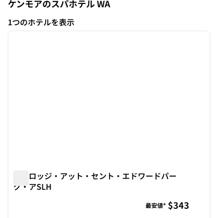
ケンモアのスパホテル
WA
ワシントン
1つのホテルを表示
1
/
10
1つのホテルを表示
前の画像
次の画
1/10
ザ・ロッジ・アット・セント・エドワードパー
ク・アSLH
ザ・ロッジ・アット・セント・エドワードパーク・アSLH
$343
最安値*