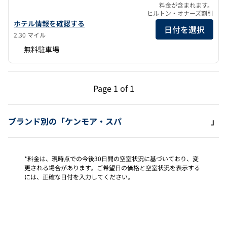
料金が含まれます。
ヒルトン・オナーズ割引
ザ・ロッジ・アット・セント・エドワード・パーク・ア・SLHの詳
ホテル情報を確認する
日付を選択
2.30 マイル
無料駐車場
前のページ（1/1）
次のページ（1/1）
Page
1 of 1
Page 1 of 1
ブランド別の「ケンモア・スパ
」
*料金は、現時点での今後30日間の空室状況に基づいており、変
更される場合があります。ご希望日の価格と空室状況を表示する
には、正確な日付を入力してください。