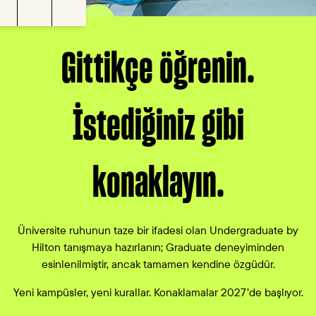
lat
Altyazılar
Ayarlar
Tam ekran
Gittikçe öğrenin.
İstediğiniz gibi
konaklayın.
Üniversite ruhunun taze bir ifadesi olan Undergraduate by
Hilton tanışmaya hazırlanın; Graduate deneyiminden
esinlenilmiştir, ancak tamamen kendine özgüdür.
Yeni kampüsler, yeni kurallar. Konaklamalar 2027’de başlıyor.