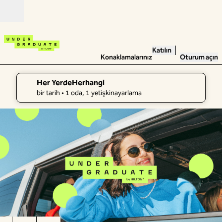
İçeriğe geçiş yap
Açık
Katılın
Konaklamalarınız
Oturum açın
Her YerdeHerhangi
arama ayrıntıları, Herhangi bir tarih, 1 oda, 1 yetişkin
bir tarih
• 1 oda, 1 yetişkinayarlama