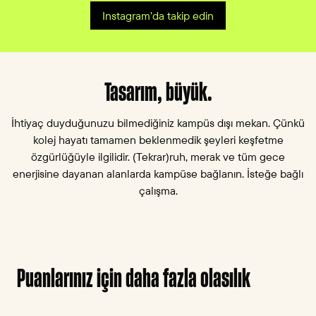
Instagram’da takip edin
1
/
4
1 / 4
önceki görsel
sonraki gö
Tasarım, büyük.
İhtiyaç duyduğunuzu bilmediğiniz kampüs dışı mekan. Çünkü
kolej hayatı tamamen beklenmedik şeyleri keşfetme
özgürlüğüyle ilgilidir. (Tekrar)ruh, merak ve tüm gece
enerjisine dayanan alanlarda kampüse bağlanın. İsteğe bağlı
çalışma.
Puanlarınız için daha fazla olasılık