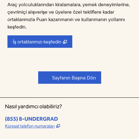
Araç yolculuklarından kiralamalara, yemek deneyimlerine,
çevrimiçi alışverişe ve üyelere özel tekliflere kadar
ortaklarımızla Puan kazanmanın ve kullanmanın yollarını
keşfedin.
,
Yeni sekme açar
İş ortaklarımızı keşfedin
Sayfanın Başına Dön
Nasıl yardımcı olabiliriz?
Telefon:
(855) 8-UNDERGRAD
,
Yeni sekme açar
Küresel telefon numaraları