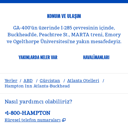
KONUM VE ULAŞIM
GA-400'ün üzerinde I-285 çevresinin içinde,
Buckhead'de, Peachtree St., MARTA treni, Emory
ve Ogelthorpe Üniversitesi'ne yakın mesafedeyiz.
YAKINLARDA NELER VAR
HAVALIMANLARI
Yerler
/
ABD
/
Gürcistan
/
Atlanta Otelleri
/
Hampton Inn Atlanta-Buckhead
Nasıl yardımcı olabiliriz?
Telefon:
+1-800-HAMPTON
,
Yeni sekme açar
Küresel telefon numaraları