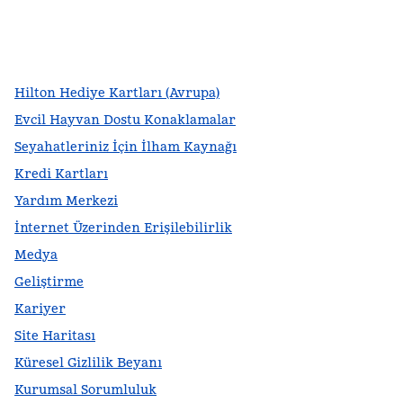
facebook
x
Instagram
,
Yeni sekme açar
,
Yeni sekme açar
,
Yeni sekme açar
Hilton Hediye Kartları (Avrupa)
Evcil Hayvan Dostu Konaklamalar
Seyahatleriniz İçin İlham Kaynağı
Kredi Kartları
Yardım Merkezi
İnternet Üzerinden Erişilebilirlik
Medya
Geliştirme
Kariyer
Site Haritası
Küresel Gizlilik Beyanı
Kurumsal Sorumluluk