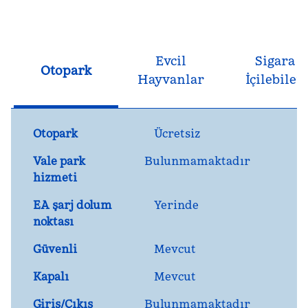
Evcil
Sigara
Otopark
Hayvanlar
İçilebilen
Otopark
Ücretsiz
Vale park
Bulunmamaktadır
hizmeti
EA şarj dolum
Yerinde
noktası
Güvenli
Mevcut
Kapalı
Mevcut
Giriş/Çıkış
Bulunmamaktadır