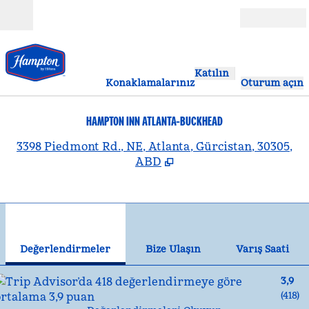
İçeriğe geçiş yap
Açık
Katılın
Konaklamalarınız
Oturum açın
HAMPTON INN ATLANTA-BUCKHEAD
,
Y
3398 Piedmont Rd., NE, Atlanta, Gürcistan, 30305,
ABD
1
/
12
önceki görsel
son
1 / 12
Bize Ulaşın
Değerlendirmeler
Bize Ulaşın
Varış Saati
3,9
(
418
)