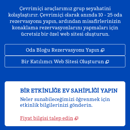
Çevrimiçi araçlarımız grup seyahatini
kolaylaştırır. Çevrimiçi olarak anında 10 - 25 oda
rezervasyonu yapın, ardından misafirlerinizin
konaklama rezervasyonlarını yapmaları için
ücretsiz bir özel web sitesi oluşturun.
,
Yeni sekm
Oda Bloğu Rezervasyonu Yapın
,
Yeni se
Bir Katılımcı Web Sitesi Oluşturun
BIR ETKINLIĞE EV SAHIPLIĞI YAPIN
Neler sunabileceğimizi öğrenmek için
etkinlik bilgilerinizi gönderin.
Fiyat bilgisi talep edin