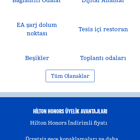
Bağlantılı Odalar
Dijital Anahtar
EA şarj dolum
Tesis içi restoran
noktası
Beşikler
Toplantı odaları
Tüm Olanaklar
HILTON HONORS ÜYELIK AVANTAJLARI
Hilton Honors İndirimli fiyatı
Ücretsiz gece konaklamaları ve daha