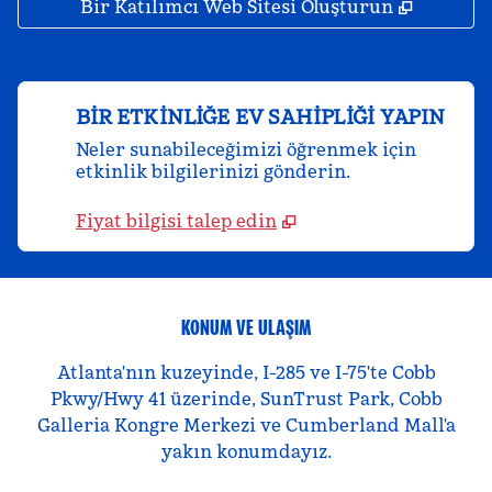
,
Yeni se
Bir Katılımcı Web Sitesi Oluşturun
BIR ETKINLIĞE EV SAHIPLIĞI YAPIN
Neler sunabileceğimizi öğrenmek için
etkinlik bilgilerinizi gönderin.
Fiyat bilgisi talep edin
KONUM VE ULAŞIM
Atlanta'nın kuzeyinde, I-285 ve I-75'te Cobb
Pkwy/Hwy 41 üzerinde, SunTrust Park, Cobb
Galleria Kongre Merkezi ve Cumberland Mall'a
yakın konumdayız.