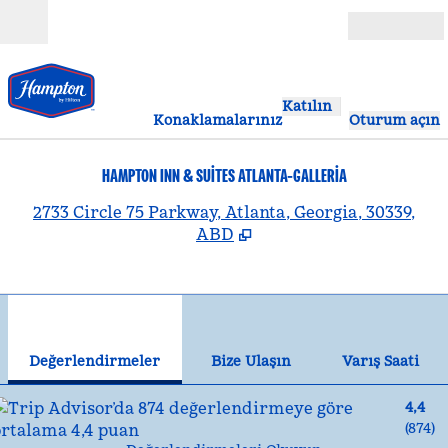
İçeriğe geçiş yap
Açık
Katılın
Konaklamalarınız
Oturum açın
HAMPTON INN & SUITES ATLANTA-GALLERIA
,
Y
2733 Circle 75 Parkway, Atlanta, Georgia, 30339,
ABD
1
/
12
önceki görsel
son
1 / 12
Bize Ulaşın
Değerlendirmeler
Bize Ulaşın
Varış Saati
4,4
(
874
)