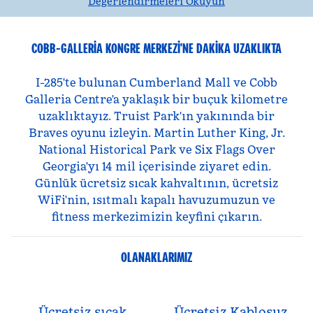
Değerlendirmeleri Okuyun
COBB-GALLERIA KONGRE MERKEZI'NE DAKIKA UZAKLIKTA
I-285'te bulunan Cumberland Mall ve Cobb
Galleria Centre'a yaklaşık bir buçuk kilometre
uzaklıktayız. Truist Park'ın yakınında bir
Braves oyunu izleyin. Martin Luther King, Jr.
National Historical Park ve Six Flags Over
Georgia'yı 14 mil içerisinde ziyaret edin.
Günlük ücretsiz sıcak kahvaltının, ücretsiz
WiFi'nin, ısıtmalı kapalı havuzumuzun ve
fitness merkezimizin keyfini çıkarın.
OLANAKLARIMIZ
Ücretsiz sıcak
Ücretsiz Kablosuz