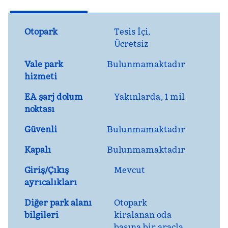
Otopark
Tesis İçi
,
Ücretsiz
Vale park
Bulunmamaktadır
hizmeti
EA şarj dolum
Yakınlarda, 1 mil
noktası
Güvenli
Bulunmamaktadır
Kapalı
Bulunmamaktadır
Giriş/Çıkış
Mevcut
ayrıcalıkları
Diğer park alanı
Otopark
bilgileri
kiralanan oda
başına bir araçla