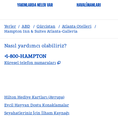
YAKINLARDA NELER VAR
HAVALIMANLARI
Yerler
/
ABD
/
Gürcistan
/
Atlanta Otelleri
/
Hampton Inn & Suites Atlanta-Galleria
Nasıl yardımcı olabiliriz?
Telefon:
+1-800-HAMPTON
,
Yeni sekme açar
Küresel telefon numaraları
facebook
x
Instagram
,
Yeni sekme açar
,
Yeni sekme açar
,
Yeni sekme açar
Hilton Hediye Kartları (Avrupa)
Evcil Hayvan Dostu Konaklamalar
Seyahatleriniz İçin İlham Kaynağı