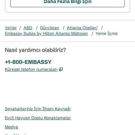
Daha Fazla Bilgi İçin
Yerler
/
ABD
/
Gürcistan
/
Atlanta Otelleri
/
Embassy Suites by Hilton Atlanta Midtown
/
Yeme İçme
Nasıl yardımcı olabiliriz?
Telefon:
+1-800-EMBASSY
,
Yeni sekme açar
Küresel telefon numaraları
x
facebook
Instagram
,
Yeni sekme açar
,
Yeni sekme açar
,
Yeni sekme açar
Seyahatleriniz İçin İlham Kaynağı
Evcil Hayvan Dostu Konaklamalar
Medya