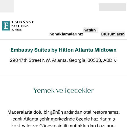
İçeriğe geçiş yap
Açık
Katılın
Konaklamalarınız
Oturum açın
Embassy Suites by Hilton Atlanta Midtown
,
Yen
290 17th Street NW, Atlanta, Georgia, 30363, ABD
Yemek ve içecekler
Maceralarla dolu bir günün ardından otel restoranımız,
canlı Atlanta şehir merkezinde özenle hazırlanmış
kokteyller ve Güney esintili mutfaklardan bazılarını