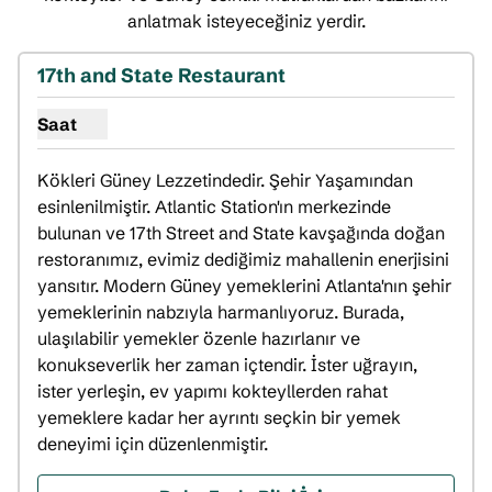
anlatmak isteyeceğiniz yerdir.
1
/
11
önceki görsel
sonrak
1 / 11
17th and State Restaurant
Saat
17. ve State Restoran için saatleri göster
Kökleri Güney Lezzetindedir. Şehir Yaşamından 
esinlenilmiştir. Atlantic Station'ın merkezinde 
bulunan ve 17th Street and State kavşağında doğan 
restoranımız, evimiz dediğimiz mahallenin enerjisini 
yansıtır. Modern Güney yemeklerini Atlanta'nın şehir 
yemeklerinin nabzıyla harmanlıyoruz. Burada, 
ulaşılabilir yemekler özenle hazırlanır ve 
konukseverlik her zaman içtendir. İster uğrayın, 
ister yerleşin, ev yapımı kokteyllerden rahat 
yemeklere kadar her ayrıntı seçkin bir yemek 
deneyimi için düzenlenmiştir.