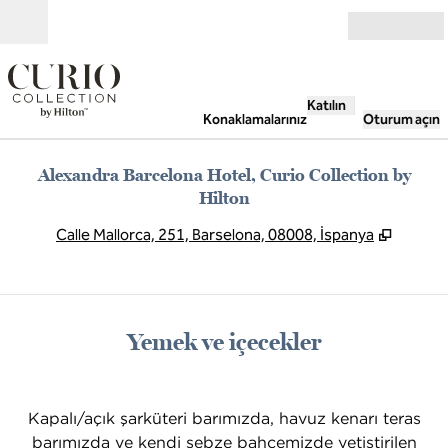
İçeriğe geçiş yap
Açık
Katılın
Konaklamalarınız
Oturum açın
Alexandra Barcelona Hotel, Curio Collection by
Hilton
,
Yeni s
Calle Mallorca, 251, Barselona, 08008, İspanya
Yemek ve içecekler
Kapalı/açık şarküteri barımızda, havuz kenarı teras
barımızda ve kendi sebze bahçemizde yetiştirilen