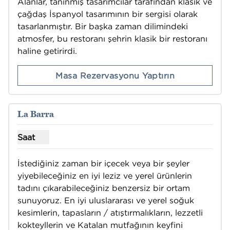
Alanlar, tanınmış tasarımcılar tarafından klasik ve 
çağdaş İspanyol tasarımının bir sergisi olarak 
tasarlanmıştır. Bir başka zaman dilimindeki 
atmosfer, bu restoranı şehrin klasik bir restoranı 
haline getirirdi.
Masa Rezervasyonu Yaptırın
1
/
10
önceki görsel
sonraki
1 / 10
La Barra
Saat
La Barra için saatleri göster
İstediğiniz zaman bir içecek veya bir şeyler 
yiyebileceğiniz en iyi leziz ve yerel ürünlerin 
tadını çıkarabileceğiniz benzersiz bir ortam 
sunuyoruz. En iyi uluslararası ve yerel soğuk 
kesimlerin, tapasların / atıştırmalıkların, lezzetli 
kokteyllerin ve Katalan mutfağının keyfini 