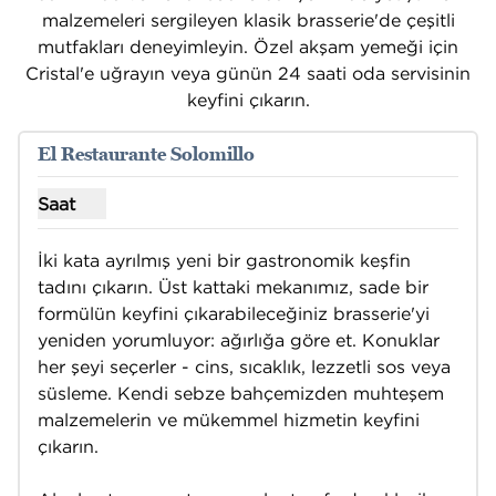
malzemeleri sergileyen klasik brasserie'de çeşitli
mutfakları deneyimleyin. Özel akşam yemeği için
Cristal'e uğrayın veya günün 24 saati oda servisinin
keyfini çıkarın.
1
/
17
önceki görsel
sonraki
1 / 17
El Restaurante Solomillo
Saat
El Restaurante Solomillo için saat gösterin
İki kata ayrılmış yeni bir gastronomik keşfin 
tadını çıkarın. Üst kattaki mekanımız, sade bir 
formülün keyfini çıkarabileceğiniz brasserie'yi 
yeniden yorumluyor: ağırlığa göre et. Konuklar 
her şeyi seçerler - cins, sıcaklık, lezzetli sos veya 
süsleme. Kendi sebze bahçemizden muhteşem 
malzemelerin ve mükemmel hizmetin keyfini 
çıkarın.
