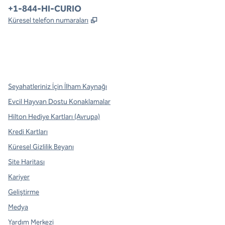
Telefon:
+1-844-HI-CURIO
,
Yeni sekme açar
Küresel telefon numaraları
x
facebook
Instagram
,
Yeni sekme açar
,
Yeni sekme açar
,
Yeni sekme açar
Seyahatleriniz İçin İlham Kaynağı
Evcil Hayvan Dostu Konaklamalar
Hilton Hediye Kartları (Avrupa)
Kredi Kartları
Küresel Gizlilik Beyanı
Site Haritası
Kariyer
Geliştirme
Medya
Yardım Merkezi