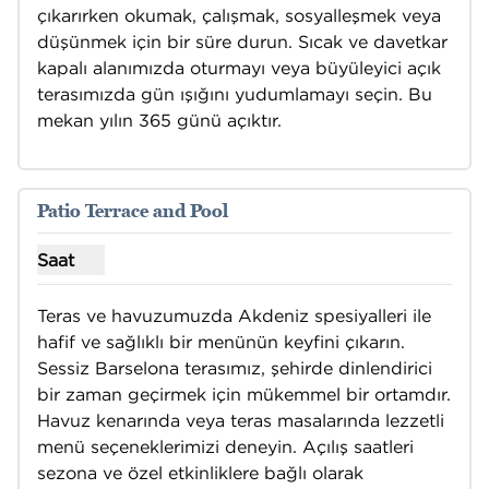
çıkarırken okumak, çalışmak, sosyalleşmek veya 
düşünmek için bir süre durun. Sıcak ve davetkar 
kapalı alanımızda oturmayı veya büyüleyici açık 
terasımızda gün ışığını yudumlamayı seçin. Bu 
mekan yılın 365 günü açıktır.
1
/
8
önceki görsel
sonraki
1 / 8
Patio Terrace and Pool
Saat
Teras ve Havuz için saat gösterin
Teras ve havuzumuzda Akdeniz spesiyalleri ile 
hafif ve sağlıklı bir menünün keyfini çıkarın. 
Sessiz Barselona terasımız, şehirde dinlendirici 
bir zaman geçirmek için mükemmel bir ortamdır. 
Havuz kenarında veya teras masalarında lezzetli 
menü seçeneklerimizi deneyin. Açılış saatleri 
sezona ve özel etkinliklere bağlı olarak 