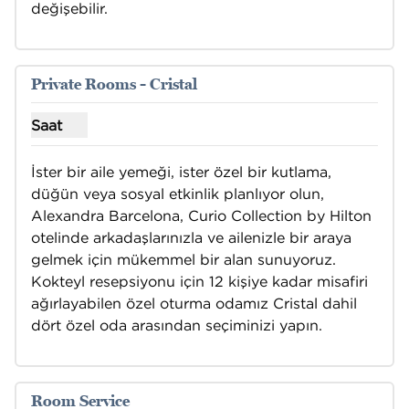
değişebilir.
1
/
2
önceki görsel
sonraki
1 / 2
Private Rooms - Cristal
Saat
Özel Odalar - Cristal için saatleri göster
İster bir aile yemeği, ister özel bir kutlama, 
düğün veya sosyal etkinlik planlıyor olun, 
Alexandra Barcelona, Curio Collection by Hilton 
otelinde arkadaşlarınızla ve ailenizle bir araya 
gelmek için mükemmel bir alan sunuyoruz. 

Kokteyl resepsiyonu için 12 kişiye kadar misafiri 
ağırlayabilen özel oturma odamız Cristal dahil 
dört özel oda arasından seçiminizi yapın.
1
/
2
önceki görsel
sonraki
1 / 2
Room Service