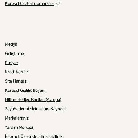
,
Yeni sekme açar
Küresel telefon numaraları
INSTAGRAM
DIĞER
,
YENI SEKME AÇAR
,
YENI SEKME AÇAR
Medya
Geliştirme
Kariyer
Kredi Kartları
Site Haritası
Küresel Gizlilik Beyanı
Hilton Hediye Kartları (Avrupa)
Seyahatleriniz İçin İlham Kaynağı
Markalarımız
Yardım Merkezi
İnternet Üzerinden Erişilebilirlik