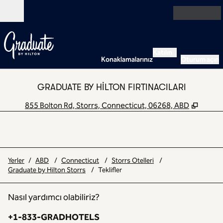
İçeriğe geçiş yap
Açık
Katılın
Konaklamalarınız
Oturum açın
GRADUATE BY HILTON FIRTINACILARI
,
Yeni 
855 Bolton Rd, Storrs, Connecticut, 06268, ABD
Yerler
/
ABD
/
Connecticut
/
Storrs Otelleri
/
Graduate by Hilton Storrs
/
Teklifler
Nasıl yardımcı olabiliriz?
Telefon:
+1-833-GRADHOTELS