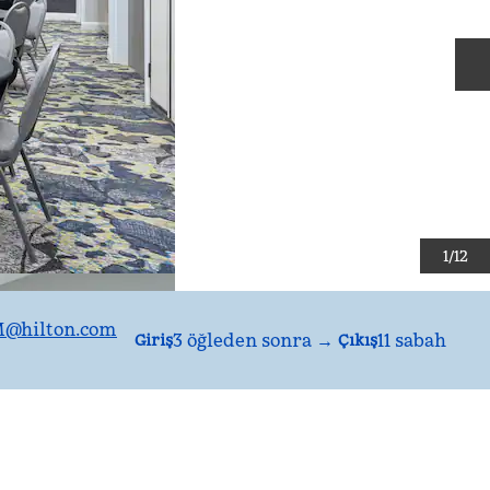
S
1
/
12
M
@hilton.com
3 öğleden sonra
→
11 sabah
Giriş
Çıkış