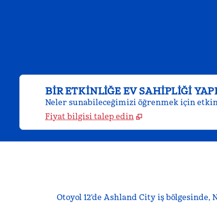
BIR ETKINLIĞE EV SAHIPLIĞI YAP
Neler sunabileceğimizi öğrenmek için etkinl
Fiyat bilgisi talep edin
Otoyol 12'de Ashland City iş bölgesinde,