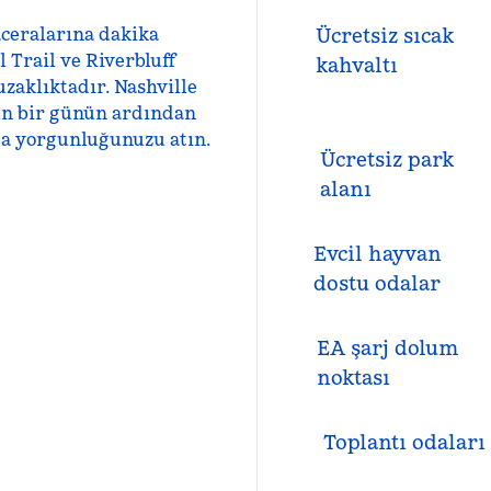
ceralarına dakika
Ücretsiz sıcak
Trail ve Riverbluff
kahvaltı
uzaklıktadır. Nashville
un bir günün ardından
ta yorgunluğunuzu atın.
Ücretsiz park
alanı
Evcil hayvan
dostu odalar
EA şarj dolum
noktası
Toplantı odaları