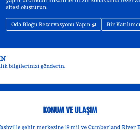
yapın, ardından misafirlerinizin konaklama rezervas
sitesi oluşturun.
,
Yeni sekme açar
Oda Bloğu Rezervasyonu Yapın
Bir Katılımc
IN
ik bilgilerinizi gönderin.
KONUM VE ULAŞIM
 Nashville şehir merkezine 19 mil ve Cumberland River Bi