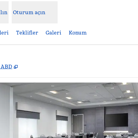
lın
Oturum açın
leri
Teklifler
Galeri
Konum
,
Yeni sekme açar
, ABD