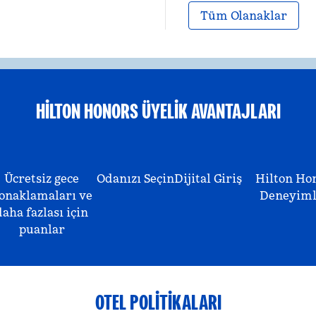
Tüm Olanaklar
HILTON HONORS ÜYELIK AVANTAJLARI
Ücretsiz gece
Odanızı Seçin
Dijital Giriş
Hilton Ho
onaklamaları ve
Deneyiml
daha fazlası için
puanlar
OTEL POLITIKALARI