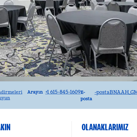
Arayın
E
+1 615-845-1609
-postaBNAAH_G
Arayın
ndirmeleri
E-
uyun
posta
AKIN
OLANAKLARIMIZ