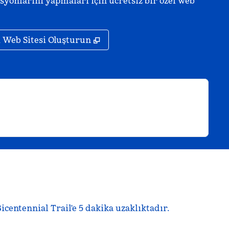
yonlarını yapmaları için ücretsiz bir özel web
,
Yeni sekme açar
ı Web Sitesi Oluşturun
centennial Trail'e 5 dakika uzaklıktadır.