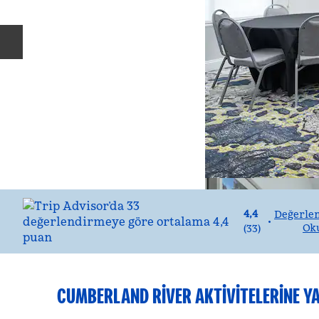
Önceki slayt
4,4
Değerle
•
Ok
(
33
)
CUMBERLAND RIVER AKTIVITELERINE Y