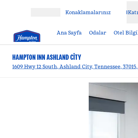
İçeriğe geçiş yap
Konaklamalarınız
Katı
Menüyü aç
Ana Sayfa
Odalar
Otel Bilgi
HAMPTON INN ASHLAND CITY
1609 Hwy 12 South, Ashland City, Tennessee, 37015