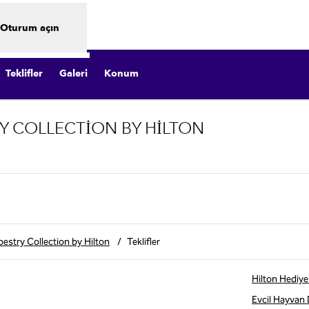
Oturum açın
Teklifler
Galeri
Konum
Y COLLECTION BY HILTON
kme açar
estry Collection by Hilton
/
Teklifler
Hilton Hediye 
Evcil Hayvan