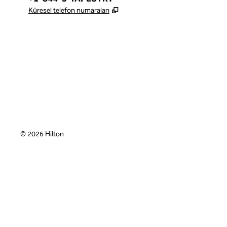
,
Yeni sekme açar
Küresel telefon numaraları
x
facebook
Instagram
,
Yeni sekme açar
,
Yeni sekme açar
,
Yeni sekme açar
©
2026
Hilton