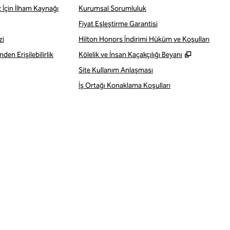
z İçin İlham Kaynağı
Kurumsal Sorumluluk
Fiyat Eşleştirme Garantisi
zi
Hilton Honors İndirimi Hüküm ve Koşulları
,
Yeni sekm
den Erişilebilirlik
Kölelik ve İnsan Kaçakçılığı Beyanı
Site Kullanım Anlaşması
İş Ortağı Konaklama Koşulları