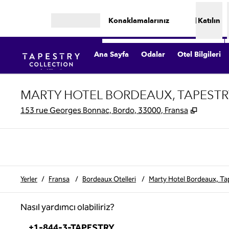
İçeriğe geçiş yap
Konaklamalarınız
Katılın
Menüyü aç
Ana Sayfa
Odalar
Otel Bilgileri
MARTY HOTEL BORDEAUX, TAPESTR
,
Yeni se
153 rue Georges Bonnac, Bordo, 33000, Fransa
Yerler
/
Fransa
/
Bordeaux Otelleri
/
Marty Hotel Bordeaux, Tap
Nasıl yardımcı olabiliriz?
Telefon:
+1-844-3-TAPESTRY