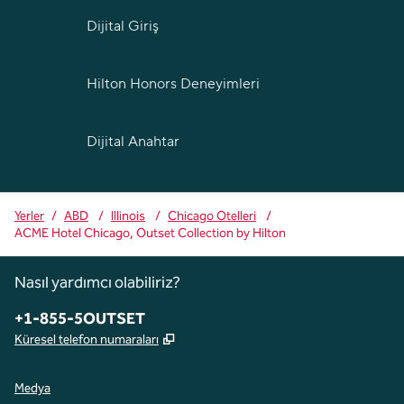
Dijital Giriş
Hilton Honors Deneyimleri
Dijital Anahtar
Yerler
/
ABD
/
Illinois
/
Chicago Otelleri
/
ACME Hotel Chicago, Outset Collection by Hilton
Nasıl yardımcı olabiliriz?
Telefon:
+1-855-5OUTSET
,
Yeni sekme açar
Küresel telefon numaraları
Medya