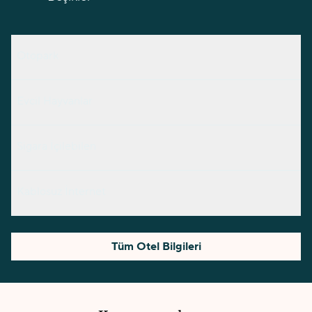
Otopark
Evcil Hayvanlar
Sigara İçilebilen
Kablosuz İnternet
Tüm Otel Bilgileri