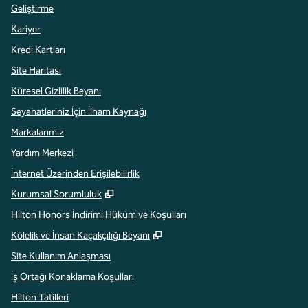
Geliştirme
Kariyer
Kredi Kartları
Site Haritası
Küresel Gizlilik Beyanı
Seyahatleriniz İçin İlham Kaynağı
Markalarımız
Yardım Merkezi
İnternet Üzerinden Erişilebilirlik
,
Yeni sekme açar
Kurumsal Sorumluluk
Hilton Honors İndirimi Hüküm ve Koşulları
,
Yeni sekme açar
Kölelik ve İnsan Kaçakçılığı Beyanı
Site Kullanım Anlaşması
İş Ortağı Konaklama Koşulları
Hilton Tatilleri