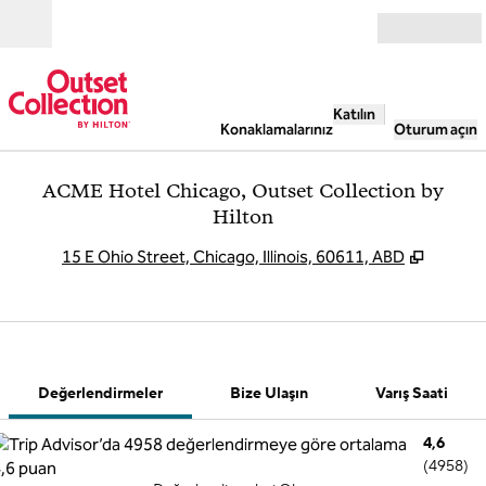
İçeriğe geçiş yap
Açık
Katılın
Konaklamalarınız
Oturum açın
ACME Hotel Chicago, Outset Collection by
Hilton
,
Yeni s
15 E Ohio Street, Chicago, Illinois, 60611, ABD
1 / 8
1
/
8
önceki görsel
sonraki görse
Bize Ulaşın
Değerlendirmeler
Bize Ulaşın
Varış Saati
4,6
(
4958
)