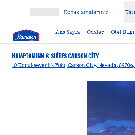
İçeriğe geçiş yap
Konaklamalarınız
Katı
Menüyü aç
Ana Sayfa
Odalar
Otel Bilgi
HAMPTON INN & SUITES CARSON CITY
10 Konukseverlik Yolu, Carson City, Nevada, 89706