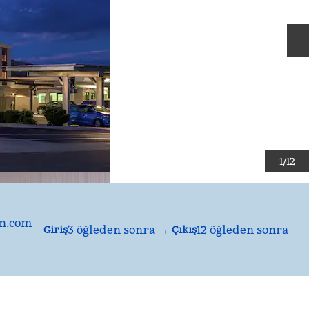
S
1
/
12
on.com
3 öğleden sonra
→
12 öğleden sonra
Giriş
Çıkış