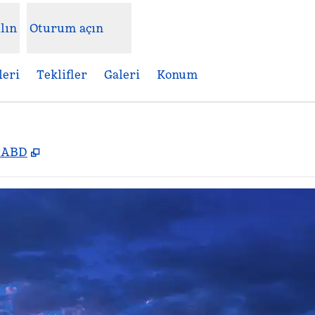
lın
Oturum açın
leri
Teklifler
Galeri
Konum
,
Yeni sekme açar
, ABD