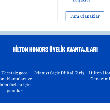
Tüm Olanaklar
HILTON HONORS ÜYELIK AVANTAJLARI
Ücretsiz gece
Odanızı Seçin
Dijital Giriş
Hilton Ho
onaklamaları ve
Deneyiml
daha fazlası için
puanlar