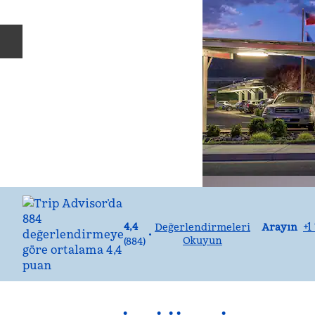
Önceki slayt
Arayın
+1
4,4
Arayın
Değerlendirmeleri
•
Okuyun
(
884
)