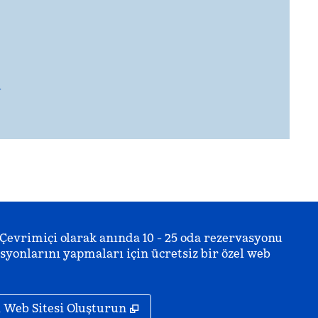
l
 Çevrimiçi olarak anında 10 - 25 oda rezervasyonu
yonlarını yapmaları için ücretsiz bir özel web
,
Yeni sekme açar
ı Web Sitesi Oluşturun