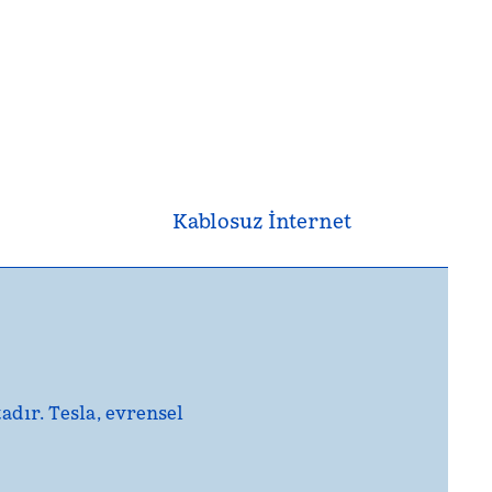
Kablosuz İnternet
adır. Tesla, evrensel