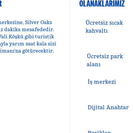
R
OLANAKLARIMIZ
merkezine, Silver Oaks
Ücretsiz sıcak
iz dakika mesafededir.
kahvaltı
li Köşkü gibi turistik
ayla yarım saat kala sizi
imanı'na götürecektir.
Ücretsiz park
alanı
İş merkezi
Dijital Anahtar
Beşikler