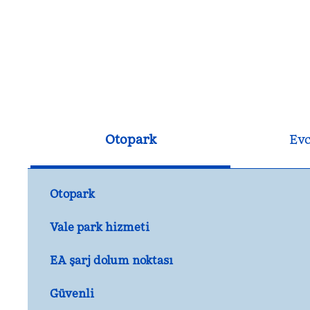
Otopark
Evc
Otopark
Vale park hizmeti
EA şarj dolum noktası
Güvenli