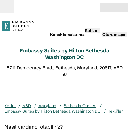
İçeriğe geçiş yap
Açık
Katılın
Konaklamalarınız
Oturum açın
Embassy Suites by Hilton Bethesda
Washington DC
,
Y
6711 Democracy Blvd., Bethesda, Maryland, 20817, ABD
Yerler
/
ABD
/
Maryland
/
Bethesda Otelleri
/
Embassy Suites by Hilton Bethesda Washington DC
/
Teklifler
Nasıl yardımcı olabiliriz?