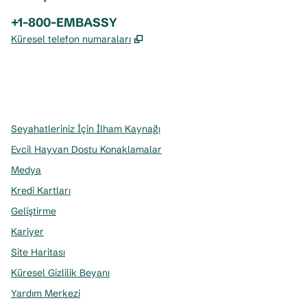
Telefon:
+1-800-EMBASSY
,
Yeni sekme açar
Küresel telefon numaraları
x
facebook
Instagram
,
Yeni sekme açar
,
Yeni sekme açar
,
Yeni sekme açar
Seyahatleriniz İçin İlham Kaynağı
Evcil Hayvan Dostu Konaklamalar
Medya
Kredi Kartları
Geliştirme
Kariyer
Site Haritası
Küresel Gizlilik Beyanı
Yardım Merkezi