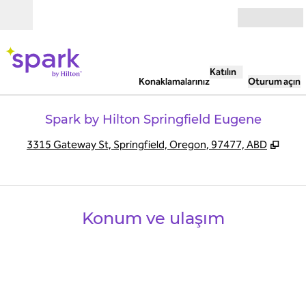
İçeriğe geçiş yap
Açık
Katılın
Konaklamalarınız
Oturum açın
Spark by Hilton Springfield Eugene
,
Yeni
3315 Gateway St, Springfield, Oregon, 97477, ABD
Konum ve ulaşım