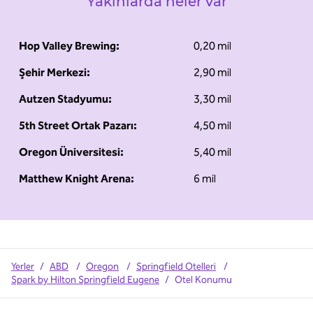
Yakınlarda neler var
Hop Valley Brewing:
0,20 mil
Şehir Merkezi:
2,90 mil
Autzen Stadyumu:
3,30 mil
5th Street Ortak Pazarı:
4,50 mil
Oregon Üniversitesi:
5,40 mil
Matthew Knight Arena:
6 mil
Yerler
/
ABD
/
Oregon
/
Springfield Otelleri
/
Spark by Hilton Springfield Eugene
/
Otel Konumu