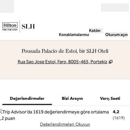
İçeriğe geçiş yap
Açık
Katılın
Konaklamalarınız
Oturum açın
Pousada Palacio de Estoi, bir SLH Oteli
,
Yeni se
Rua Sao Jose Estoi, Faro, 8005-465, Portekiz
1 / 8
1
/
8
önceki görsel
sonraki görse
Bizi Arayın
Değerlendirmeler
Bizi Arayın
Varış Saati
4,2
(
1619
)
Değerlendirmeleri Okuyun