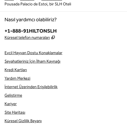
Pousada Palacio de Estoi, bir SLH Oteli
Nasıl yardımcı olabiliriz?
Telefon:
+1-888-91HILTONSLH
,
Yeni sekme açar
Küresel telefon numaraları
Evcil Hayvan Dostu Konaklamalar
Seyahatleriniz İçin İlham Kaynağı
Kredi Kartları
Yardım Merkezi
İnternet Üzerinden Erişilebilirlik
Geliştirme
Kariyer
Site Haritası
Küresel Gizlilik Beyanı