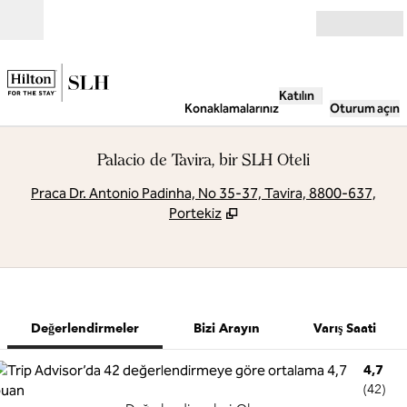
İçeriğe geçiş yap
Açık
Katılın
Konaklamalarınız
Oturum açın
Palacio de Tavira, bir SLH Oteli
,
Y
Praca Dr. Antonio Padinha, No 35-37, Tavira, 8800-637,
Portekiz
1 / 9
1
/
9
önceki görsel
sonraki görse
Bizi Arayın
Değerlendirmeler
Bizi Arayın
Varış Saati
4,7
(
42
)