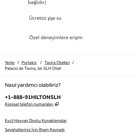
bağlıdır)
Ücretsiz şişe su
Özel deneyimlere erişim
Yerler
/
Portekiz
/
Tavira Otelleri
/
Palacio de Tavira, bir SLH Oteli
Nasıl yardımcı olabiliriz?
Telefon:
+1-888-91HILTONSLH
,
Yeni sekme açar
Küresel telefon numaraları
Evcil Hayvan Dostu Konaklamalar
Seyahatleriniz İçin İlham Kaynağı