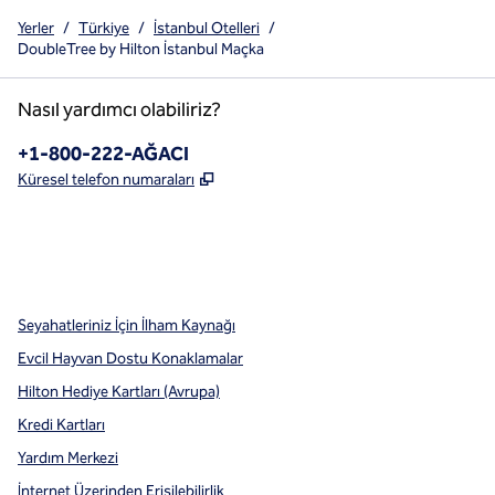
Yerler
/
Türkiye
/
İstanbul Otelleri
/
DoubleTree by Hilton İstanbul Maçka
Nasıl yardımcı olabiliriz?
Telefon:
+1-800-222-AĞACI
,
Yeni sekme açar
Küresel telefon numaraları
x
facebook
Instagram
,
Yeni sekme açar
,
Yeni sekme açar
,
Yeni sekme açar
Seyahatleriniz İçin İlham Kaynağı
Evcil Hayvan Dostu Konaklamalar
Hilton Hediye Kartları (Avrupa)
Kredi Kartları
Yardım Merkezi
İnternet Üzerinden Erişilebilirlik