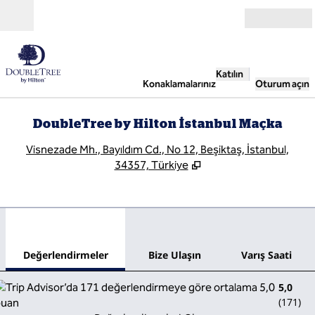
İçeriğe geçiş yap
Açık
Katılın
Konaklamalarınız
Oturum açın
DoubleTree by Hilton İstanbul Maçka
,
Y
Visnezade Mh., Bayıldım Cd., No 12, Beşiktaş, İstanbul,
34357, Türkiye
1
/
12
önceki görsel
sonr
1 / 12
Bize Ulaşın
Değerlendirmeler
Bize Ulaşın
Varış Saati
5,0
(
171
)