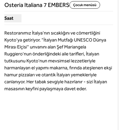
önceki görsel
sonraki gö
1 / 5
Osteria Italiana 7 EMBERS
Çocuk menüsü
Saat
Osteria Italiana 7 EMBERS için saat göster
Restoranımız İtalya'nın sıcaklığını ve cömertliğini 
Kyoto'ya getiriyor. "İtalyan Mutfağı UNESCO Dünya 
Mirası Elçisi" unvanını alan Şef Mariangela 
Ruggiero'nun önderliğindeki aile tarifleri, İtalyan 
tutkusunu Kyoto'nun mevsimsel lezzetleriyle 
harmanlayan el yapımı makarna, fırında ateşlenen ekşi 
hamur pizzaları ve otantik İtalyan yemekleriyle 
canlanıyor. Her tabak sevgiyle hazırlanır - sizi İtalyan 
masasının keyfini paylaşmaya davet eder.