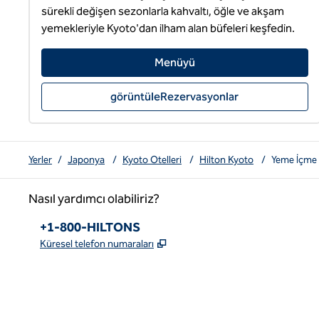
sürekli değişen sezonlarla kahvaltı, öğle ve akşam 
yemekleriyle Kyoto'dan ilham alan büfeleri keşfedin.
Menüyü
görüntüleRezervasyonlar
Yerler
/
Japonya
/
Kyoto Otelleri
/
Hilton Kyoto
/
Yeme İçme
Nasıl yardımcı olabiliriz?
Telefon:
+1-800-HILTONS
,
Yeni sekme açar
Küresel telefon numaraları
x
facebook
Instagram
youtube
pinterest
,
Yeni sekme açar
,
Yeni sekme açar
,
Yeni sekme açar
,
Yeni sekme açar
,
Yeni sekme açar