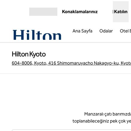
İçeriğe geçiş yap
Konaklamalarınız
Katılın
Menüyü aç
Ana Sayfa
Odalar
Otel B
Hilton Kyoto
604-8006, Kyoto, 416 Shimomaruyacho Nakagyo-ku, Kyot
Manzaralı çatı barımızda
toplanabileceğiniz pek çok yer