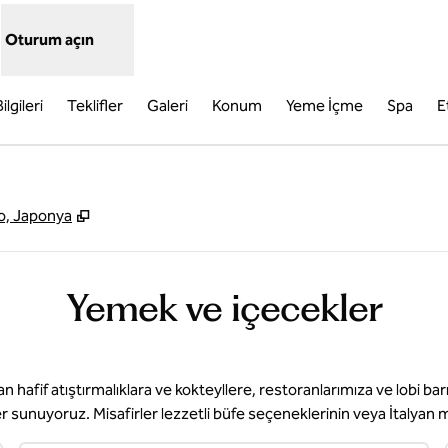
Oturum açın
ilgileri
Teklifler
Galeri
Konum
Yeme İçme
Spa
E
,
Yeni sekme açar
o, Japonya
Yemek ve içecekler
n hafif atıştırmalıklara ve kokteyllere, restoranlarımıza ve lobi b
 sunuyoruz. Misafirler lezzetli büfe seçeneklerinin veya İtalyan mut