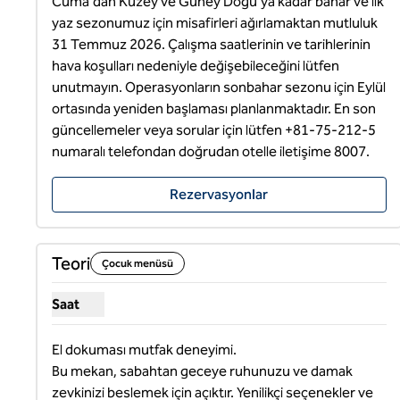
Cuma'dan Kuzey ve Güney Doğu'ya kadar bahar ve ilk 
yaz sezonumuz için misafirleri ağırlamaktan mutluluk 
31 Temmuz 2026. Çalışma saatlerinin ve tarihlerinin 
hava koşulları nedeniyle değişebileceğini lütfen 
unutmayın. Operasyonların sonbahar sezonu için Eylül 
ortasında yeniden başlaması planlanmaktadır. En son 
güncellemeler veya sorular için lütfen +81-75-212-5 
numaralı telefondan doğrudan otelle iletişime 8007.
Rezervasyonlar
Teori
Çocuk menüsü
Saat
Teori için saatleri göster
El dokuması mutfak deneyimi.

Bu mekan, sabahtan geceye ruhunuzu ve damak 
zevkinizi beslemek için açıktır. Yenilikçi seçenekler ve 