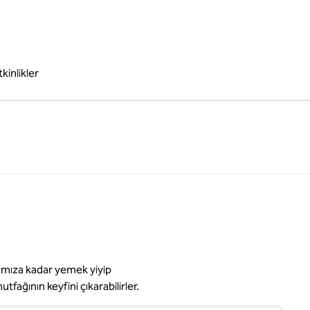
tkinlikler
arımıza kadar yemek yiyip
fağının keyfini çıkarabilirler.
1
/
5