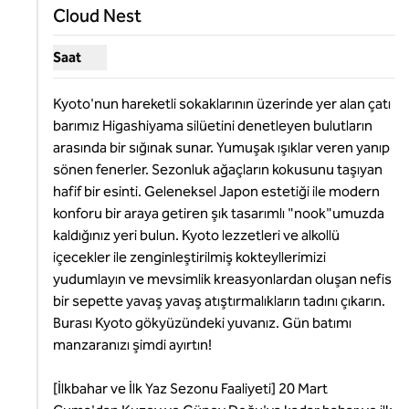
Cloud Nest
Saat
Cloud Nest için saatleri göster
Kyoto'nun hareketli sokaklarının üzerinde yer alan çatı 
barımız Higashiyama silüetini denetleyen bulutların 
arasında bir sığınak sunar. Yumuşak ışıklar veren yanıp 
sönen fenerler. Sezonluk ağaçların kokusunu taşıyan 
hafif bir esinti. Geleneksel Japon estetiği ile modern 
konforu bir araya getiren şık tasarımlı "nook"umuzda 
kaldığınız yeri bulun. Kyoto lezzetleri ve alkollü 
içecekler ile zenginleştirilmiş kokteyllerimizi 
yudumlayın ve mevsimlik kreasyonlardan oluşan nefis 
bir sepette yavaş yavaş atıştırmalıkların tadını çıkarın. 
Burası Kyoto gökyüzündeki yuvanız. Gün batımı 
manzaranızı şimdi ayırtın!

[İlkbahar ve İlk Yaz Sezonu Faaliyeti] 20 Mart 