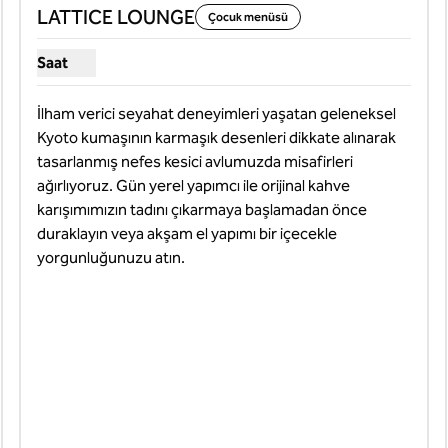
LATTICE LOUNGE
Çocuk menüsü
Saat
LATTICE LOUNGE için saat göster
İlham verici seyahat deneyimleri yaşatan geleneksel 
Kyoto kumaşının karmaşık desenleri dikkate alınarak 
tasarlanmış nefes kesici avlumuzda misafirleri 
ağırlıyoruz. Gün yerel yapımcı ile orijinal kahve 
karışımımızın tadını çıkarmaya başlamadan önce 
duraklayın veya akşam el yapımı bir içecekle 
yorgunluğunuzu atın.