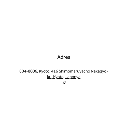
Adres
,
Ye
604-8006, Kyoto, 416 Shimomaruyacho Nakagyo-