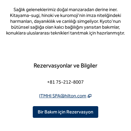
Sağlık geleneklerimiz doğal manzaradan derine iner.
Kitayama-sugi, hinoki ve kuromoji'nin imza niteliğindeki
harmanları, dayanıklılık ve canlılığı simgeliyor. Kyoto'nun
bütünsel sağlığa olan kalıcı bağlılığını yansıtan bakımlar,
konuklara uluslararası teknikleri tanıtmak için hazırlanmıştır.
Rezervasyonlar ve Bilgiler
ni sekme açar
Telefon Numarası
+81 75-212-8007
ITMHI SPA@hilton.com
Yaptırın,
Yeni bir 
Bir Bakım için Rezervasyon