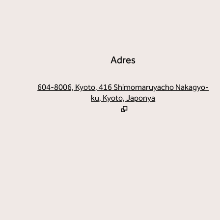
Adres
,
Ye
604-8006, Kyoto, 416 Shimomaruyacho Nakagyo-