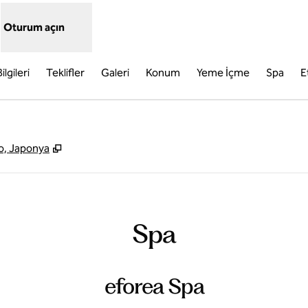
Oturum açın
ilgileri
Teklifler
Galeri
Konum
Yeme İçme
Spa
E
,
Yeni sekme açar
o, Japonya
Spa
eforea Spa