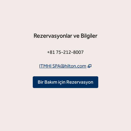
Rezervasyonlar ve Bilgiler
ni sekme açar
Telefon Numarası
+81 75-212-8007
ITMHI SPA@hilton.com
Yaptırın,
Yeni bir 
Bir Bakım için Rezervasyon