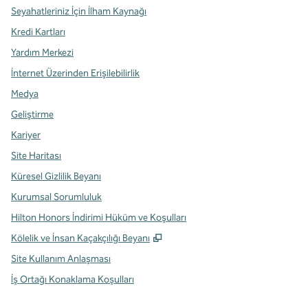
Seyahatleriniz İçin İlham Kaynağı
Kredi Kartları
Yardım Merkezi
İnternet Üzerinden Erişilebilirlik
Medya
Geliştirme
Kariyer
Site Haritası
Küresel Gizlilik Beyanı
Kurumsal Sorumluluk
Hilton Honors İndirimi Hüküm ve Koşulları
,
Yeni sekme açar
Kölelik ve İnsan Kaçakçılığı Beyanı
Site Kullanım Anlaşması
İş Ortağı Konaklama Koşulları