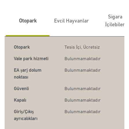
Sigara
Otopark
Evcil Hayvanlar
İçilebilen
Otopark
Tesis İçi
,
Ücretsiz
Vale park hizmeti
Bulunmamaktadır
EA şarj dolum
Bulunmamaktadır
noktası
Güvenli
Bulunmamaktadır
Kapalı
Bulunmamaktadır
Giriş/Çıkış
Bulunmamaktadır
ayrıcalıkları