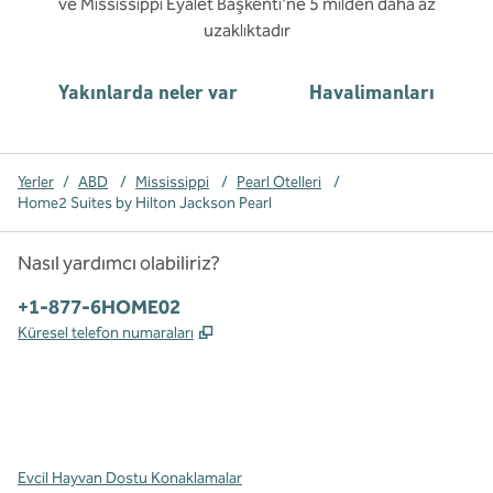
ve Mississippi Eyalet Başkenti'ne 5 milden daha az
uzaklıktadır
Yakınlarda neler var
Havalimanları
Yerler
/
ABD
/
Mississippi
/
Pearl Otelleri
/
Home2 Suites by Hilton Jackson Pearl
Nasıl yardımcı olabiliriz?
Telefon:
+1-877-6HOME02
,
Yeni sekme açar
Küresel telefon numaraları
x
facebook
Instagram
,
Yeni sekme açar
,
Yeni sekme açar
,
Yeni sekme açar
Evcil Hayvan Dostu Konaklamalar