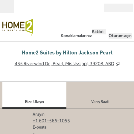
İçeriğe geçiş yap
Açık
Katılın
Konaklamalarınız
Oturum açın
Home2 Suites by Hilton Jackson Pearl
,
Yeni 
435 Riverwind Dr., Pearl, Mississippi, 39208, ABD
1
/
12
önceki görsel
sonr
1 / 12
Bize Ulaşın
Bize Ulaşın
Varış Saati
Arayın
Arayın
+1 601-566-1055
E
E-posta
-