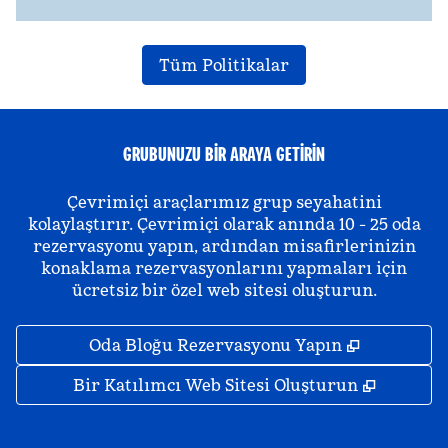
Tüm Politikalar
GRUBUNUZU BIR ARAYA GETIRIN
Çevrimiçi araçlarımız grup seyahatini
kolaylaştırır. Çevrimiçi olarak anında 10 - 25 oda
rezervasyonu yapın, ardından misafirlerinizin
konaklama rezervasyonlarını yapmaları için
ücretsiz bir özel web sitesi oluşturun.
,
Yeni sekm
Oda Bloğu Rezervasyonu Yapın
,
Yeni se
Bir Katılımcı Web Sitesi Oluşturun