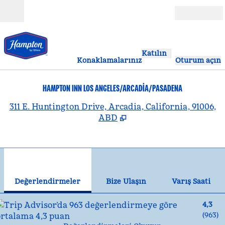
İçeriğe geçiş yap
Açık
Katılın
Konaklamalarınız
Oturum açın
HAMPTON INN LOS ANGELES/ARCADIA/PASADENA
,
Y
311 E. Huntington Drive, Arcadia, California, 91006,
ABD
1
/
11
önceki görsel
son
1 / 11
Bize Ulaşın
Değerlendirmeler
Bize Ulaşın
Varış Saati
4,3
(
963
)