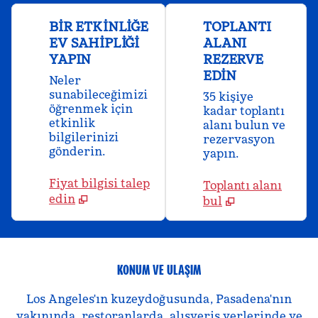
BIR ETKINLIĞE
TOPLANTI
EV SAHIPLIĞI
ALANI
YAPIN
REZERVE
EDIN
Neler
sunabileceğimizi
35 kişiye
öğrenmek için
kadar toplantı
etkinlik
alanı bulun ve
bilgilerinizi
rezervasyon
gönderin.
yapın.
Fiyat bilgisi talep
Toplantı alanı
edin
bul
KONUM VE ULAŞIM
Los Angeles'ın kuzeydoğusunda, Pasadena'nın
yakınında, restoranlarda, alışveriş yerlerinde ve