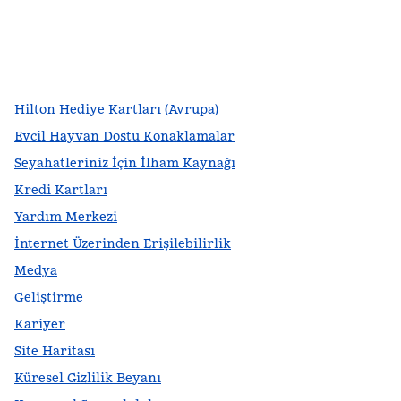
facebook
x
Instagram
,
Yeni sekme açar
,
Yeni sekme açar
,
Yeni sekme açar
Hilton Hediye Kartları (Avrupa)
Evcil Hayvan Dostu Konaklamalar
Seyahatleriniz İçin İlham Kaynağı
Kredi Kartları
Yardım Merkezi
İnternet Üzerinden Erişilebilirlik
Medya
Geliştirme
Kariyer
Site Haritası
Küresel Gizlilik Beyanı