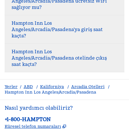
Angeles/Arcadia/Pasadena ücretsiz WiFi
sağlıyor mu?
Hampton Inn Los
Angeles/Arcadia/Pasadena'ya giriş saat
kaçta?
Hampton Inn Los
Angeles/Arcadia/Pasadena otelinde çıkış
saat kaçta?
Yerler
/
ABD
/
Kaliforniya
/
Arcadia Otelleri
/
Hampton Inn Los Angeles/Arcadia/Pasadena
Nasıl yardımcı olabiliriz?
Telefon:
+1-800-HAMPTON
,
Yeni sekme açar
Küresel telefon numaraları