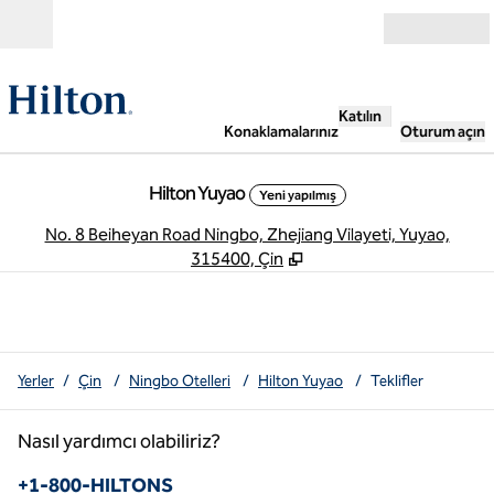
İçeriğe geçiş yap
Açık
Katılın
Konaklamalarınız
Oturum açın
Hilton Yuyao
Yeni yapılmış
,
Y
No. 8 Beiheyan Road Ningbo, Zhejiang Vilayeti, Yuyao,
315400, Çin
Yerler
/
Çin
/
Ningbo Otelleri
/
Hilton Yuyao
/
Teklifler
Nasıl yardımcı olabiliriz?
Telefon:
+1-800-HILTONS