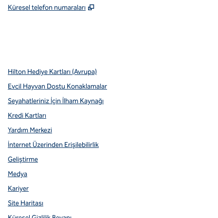
,
Yeni sekme açar
Küresel telefon numaraları
x
facebook
Instagram
youtube
pinterest
,
Yeni sekme açar
,
Yeni sekme açar
,
Yeni sekme açar
,
Yeni sekme açar
,
Yeni sekme açar
Hilton Hediye Kartları (Avrupa)
Evcil Hayvan Dostu Konaklamalar
Seyahatleriniz İçin İlham Kaynağı
Kredi Kartları
Yardım Merkezi
İnternet Üzerinden Erişilebilirlik
Geliştirme
Medya
Kariyer
Site Haritası
Küresel Gizlilik Beyanı