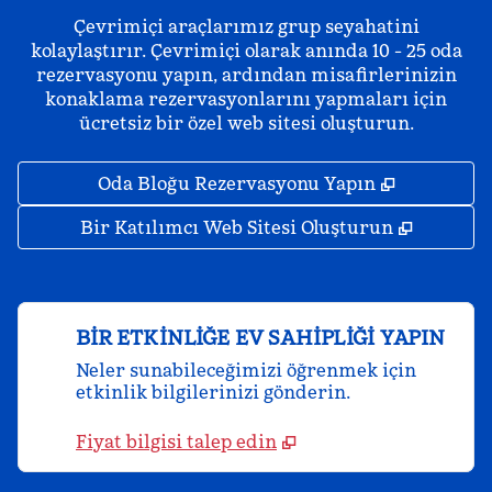
Çevrimiçi araçlarımız grup seyahatini
kolaylaştırır. Çevrimiçi olarak anında 10 - 25 oda
rezervasyonu yapın, ardından misafirlerinizin
konaklama rezervasyonlarını yapmaları için
ücretsiz bir özel web sitesi oluşturun.
,
Yeni sekm
Oda Bloğu Rezervasyonu Yapın
,
Yeni se
Bir Katılımcı Web Sitesi Oluşturun
BIR ETKINLIĞE EV SAHIPLIĞI YAPIN
Neler sunabileceğimizi öğrenmek için
etkinlik bilgilerinizi gönderin.
Fiyat bilgisi talep edin