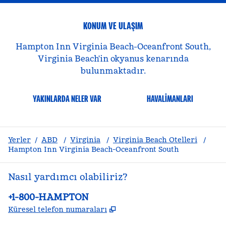
KONUM VE ULAŞIM
Hampton Inn Virginia Beach-Oceanfront South,
Virginia Beach'in okyanus kenarında
bulunmaktadır.
YAKINLARDA NELER VAR
HAVALIMANLARI
Yerler
/
ABD
/
Virginia
/
Virginia Beach Otelleri
/
Hampton Inn Virginia Beach-Oceanfront South
Nasıl yardımcı olabiliriz?
Telefon:
+1-800-HAMPTON
,
Yeni sekme açar
Küresel telefon numaraları