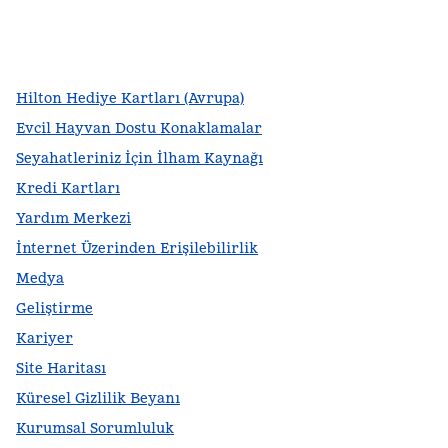
facebook
x
Instagram
,
Yeni sekme açar
,
Yeni sekme açar
,
Yeni sekme açar
Hilton Hediye Kartları (Avrupa)
Evcil Hayvan Dostu Konaklamalar
Seyahatleriniz İçin İlham Kaynağı
Kredi Kartları
Yardım Merkezi
İnternet Üzerinden Erişilebilirlik
Medya
Geliştirme
Kariyer
Site Haritası
Küresel Gizlilik Beyanı
Kurumsal Sorumluluk