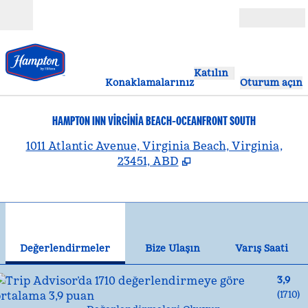
İçeriğe geçiş yap
Açık
Katılın
Konaklamalarınız
Oturum açın
HAMPTON INN VIRGINIA BEACH-OCEANFRONT SOUTH
,
Y
1011 Atlantic Avenue, Virginia Beach, Virginia,
23451, ABD
1
/
12
önceki görsel
son
1 / 12
Bize Ulaşın
Değerlendirmeler
Bize Ulaşın
Varış Saati
3,9
(
1710
)