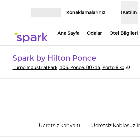
İçeriğe geçiş yap
Konaklamalarınız
Katılın
Menüyü aç
Ana Sayfa
Odalar
Otel Bilgileri
Spark by Hilton Ponce
,
Yen
Turpo Industrial Park, 103, Ponce, 00715, Porto Riko
Ücretsiz kahvaltı
Ücretsiz Kablosuz İ