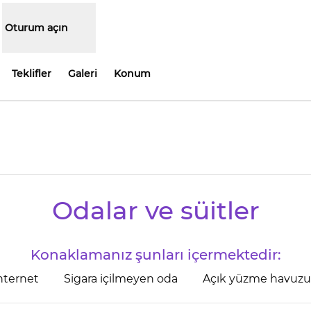
Oturum açın
Teklifler
Galeri
Konum
i sekme açar
Odalar ve süitler
Konaklamanız şunları içermektedir:
nternet
Sigara içilmeyen oda
Açık yüzme havuzu