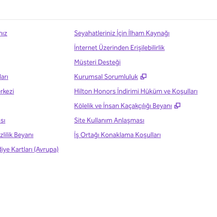
mız
Seyahatleriniz İçin İlham Kaynağı
İnternet Üzerinden Erişilebilirlik
Müşteri Desteği
,
Yeni sekme açar
ları
Kurumsal Sorumluluk
rkezi
Hilton Honors İndirimi Hüküm ve Koşulları
,
Yeni sekm
Kölelik ve İnsan Kaçakçılığı Beyanı
sı
Site Kullanım Anlaşması
zlilik Beyanı
İş Ortağı Konaklama Koşulları
iye Kartları (Avrupa)