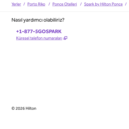
Yerler
/
Porto Riko
/
Ponce Otelleri
/
Spark by Hilton Ponce
/
Nasıl yardımcı olabiliriz?
Telefon:
+1-877-5GOSPARK
,
Yeni sekme açar
Küresel telefon numaraları
©
2026
Hilton