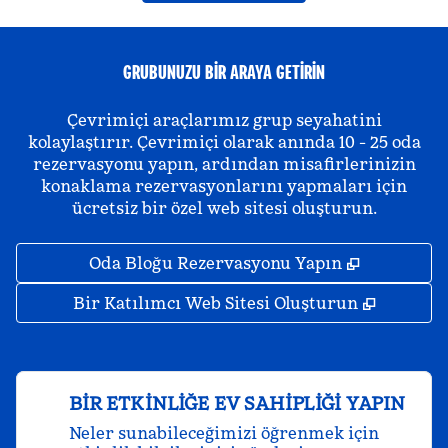
GRUBUNUZU BIR ARAYA GETIRIN
Çevrimiçi araçlarımız grup seyahatini
kolaylaştırır. Çevrimiçi olarak anında 10 - 25 oda
rezervasyonu yapın, ardından misafirlerinizin
konaklama rezervasyonlarını yapmaları için
ücretsiz bir özel web sitesi oluşturun.
,
Yeni sekm
Oda Bloğu Rezervasyonu Yapın
,
Yeni se
Bir Katılımcı Web Sitesi Oluşturun
BIR ETKINLIĞE EV SAHIPLIĞI YAPIN
Neler sunabileceğimizi öğrenmek için