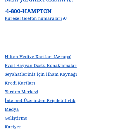
Telefon:
+1-800-HAMPTON
,
Yeni sekme açar
Küresel telefon numaraları
facebook
x
Instagram
,
Yeni sekme açar
,
Yeni sekme açar
,
Yeni sekme açar
Hilton Hediye Kartları (Avrupa)
Evcil Hayvan Dostu Konaklamalar
Seyahatleriniz İçin İlham Kaynağı
Kredi Kartları
Yardım Merkezi
İnternet Üzerinden Erişilebilirlik
Medya
Geliştirme
Kariyer