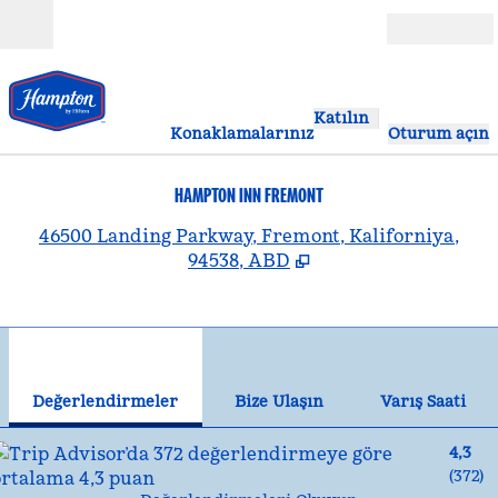
İçeriğe geçiş yap
Açık
Katılın
Konaklamalarınız
Oturum açın
HAMPTON INN FREMONT
,
Y
46500 Landing Parkway, Fremont, Kaliforniya,
94538, ABD
1
/
12
önceki görsel
son
1 / 12
Bize Ulaşın
Değerlendirmeler
Bize Ulaşın
Varış Saati
4,3
(
372
)