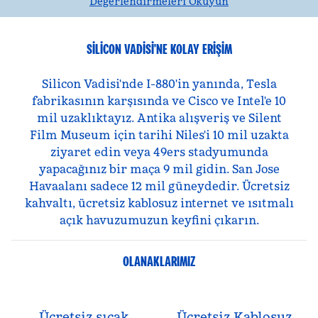
Değerlendirmeleri Okuyun
SILICON VADISI'NE KOLAY ERIŞIM
Silicon Vadisi'nde I-880'in yanında, Tesla
fabrikasının karşısında ve Cisco ve Intel'e 10
mil uzaklıktayız. Antika alışveriş ve Silent
Film Museum için tarihi Niles'i 10 mil uzakta
ziyaret edin veya 49ers stadyumunda
yapacağınız bir maça 9 mil gidin. San Jose
Havaalanı sadece 12 mil güneydedir. Ücretsiz
kahvaltı, ücretsiz kablosuz internet ve ısıtmalı
açık havuzumuzun keyfini çıkarın.
OLANAKLARIMIZ
Ücretsiz sıcak
Ücretsiz Kablosuz