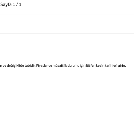
ki Sayfa, 1 / 1
Sonraki Sayfa, 1 / 1
Sayfa
1 / 1
Sayfa 1 / 1
değişikliğe tabidir. Fiyatlar ve müsaitlik durumu için lütfen kesin tarihleri girin.