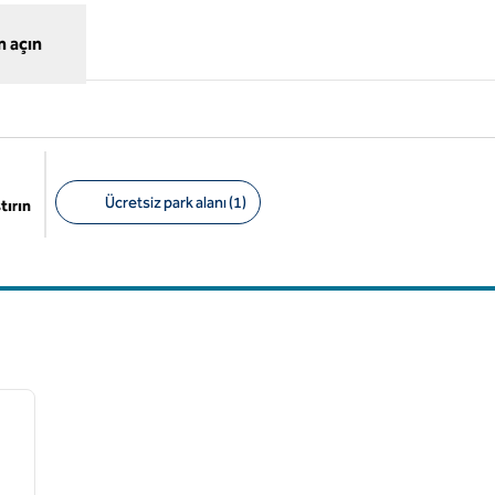
 açın
Ücretsiz park alanı (1)
tırın
Önerilen filtreler
/
12
sonraki görsel