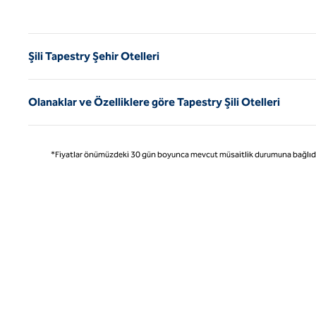
Önce
Şili Tapestry Şehir Otelleri
Olanaklar ve Özelliklere göre Tapestry Şili Otelleri
*Fiyatlar önümüzdeki 30 gün boyunca mevcut müsaitlik durumuna bağlıdır ve 