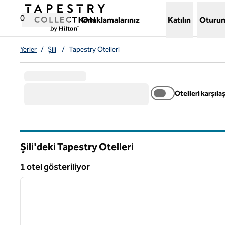
İçeriğe geçiş yap
,
Yeni bir sekme açar
0
Konaklamalarınız
Katılın
Oturum
Yerler
/
Şili
/
Tapestry Otelleri
Otelleri karşılaş
Şili'deki Tapestry Otelleri
1 otel gösteriliyor
1
1 otel gösteriliyor
önceki görsel
1 / 12