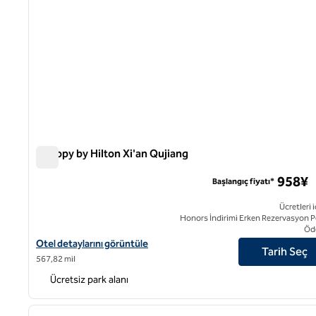
Canopy by Hilton Xi'an Qujiang
Canopy by Hilton Xi'an Qujiang
958¥
Başlangıç fiyatı*
Ücretleri i
Honors İndirimi Erken Rezervasyon P
Öd
Canopy by Hilton Xi'an Qujiang için otel detaylarını görüntüleyin
Otel detaylarını görüntüle
Tarih Seç
567,82 mil
Ücretsiz park alanı
1
önceki görsel
1 / 12