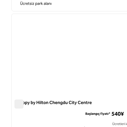
Ücretsiz park alanı
1
önceki görsel
1 / 13
Canopy by Hilton Chengdu City Centre
Canopy by Hilton Chengdu City Centre
540¥
Başlangıç fiyatı*
Ücretleri i