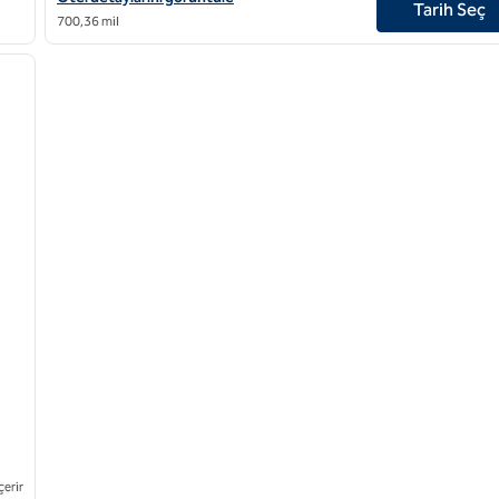
Tarih Seç
700,36 mil
/
13
sonraki görsel
çerir