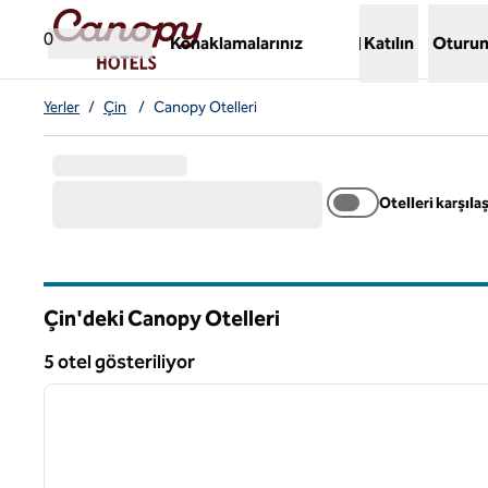
İçeriğe geçiş yap
,
Yeni bir sekme açar
0
Konaklamalarınız
Katılın
Oturum
Yerler
/
Çin
/
Canopy Otelleri
Otelleri karşılaş
Çin'deki Canopy Otelleri
5 otel gösteriliyor
1
5 otel gösteriliyor
önceki görsel
1 / 12