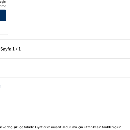
eşin
eme
tüleyin
ki Sayfa, 1 / 1
Sonraki Sayfa, 1 / 1
Sayfa
1 / 1
Sayfa 1 / 1
i
değişikliğe tabidir. Fiyatlar ve müsaitlik durumu için lütfen kesin tarihleri girin.