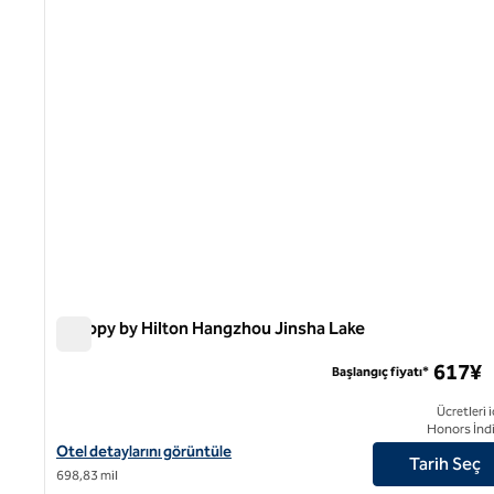
Canopy by Hilton Hangzhou Jinsha Lake
Canopy by Hilton Hangzhou Jinsha Lake
617¥
Başlangıç fiyatı*
Ücretleri i
Honors İndi
Canopy by Hilton Hangzhou Jinsha Lake için otel detaylarını görü
Otel detaylarını görüntüle
Tarih Seç
698,83 mil