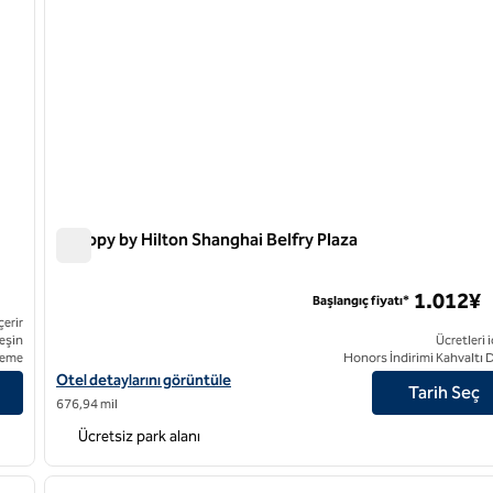
Canopy by Hilton Shanghai Belfry Plaza
Canopy by Hilton Shanghai Belfry Plaza
1.012¥
Başlangıç fiyatı*
çerir
eşin
Ücretleri i
eme
Honors İndirimi Kahvaltı 
Canopy by Hilton Shanghai Belfry Plaza için otel detaylarını görün
Otel detaylarını görüntüle
Tarih Seç
676,94 mil
Ücretsiz park alanı
/
12
1
sonraki görsel
önceki görsel
1 / 12