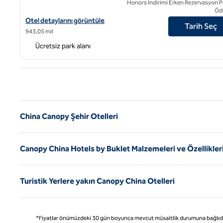
Honors İndirimi Erken Rezervasyon P
Öd
Canopy by Hilton Chengdu City Centre için otel detaylarını görün
Otel detaylarını görüntüle
Tarih Seç
943,05 mil
Ücretsiz park alanı
Önce
China Canopy Şehir Otelleri
Canopy China Hotels by Buklet Malzemeleri ve Özellikler
Turistik Yerlere yakın Canopy China Otelleri
*Fiyatlar önümüzdeki 30 gün boyunca mevcut müsaitlik durumuna bağlıdır ve 