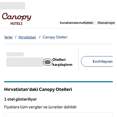
İçeriğe geçiş yap
,
Yeni bir sekme aç
Konaklamalarınız
Katılın
Oturum açın
Yerler
/
Hırvatistan
/
Canopy Otelleri
Otelleri
Evcil Hayvan Do
karşılaştırın
Önerilen filtreler
Hırvatistan'daki Canopy Otelleri
1 otel gösteriliyor
1 otel gösteriliyor
Fiyatlara tüm vergiler ve ücretler dahildir
1
/
11
önceki görsel
sonraki
1 / 11