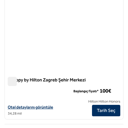
Canopy by Hilton Zagreb Şehir Merkezi
Canopy by Hilton Zagreb Şehir Merkezi
100€
Başlangıç fiyatı*
Hilton Hilton Honors
Canopy by Hilton Zagreb City Centre için otel detaylarını görüntüleyi
Otel detaylarını görüntüle
Tarih Seç
34,28 mil