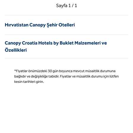
Önceki Sayfa, 1 / 1
Sonraki Sayfa, 1 / 1
Sayfa
1 / 1
Sayfa 1 / 1
Hırvatistan Canopy Şehir Otelleri
Canopy Croatia Hotels by Buklet Malzemeleri ve
Özellikleri
*Fiyatlar önümüzdeki 30 gün boyunca mevcut müsaitlik durumuna
bağlıdır ve değişikliğe tabidir. Fiyatlar ve müsaitlik durumu için lütfen
kesin tarihleri girin.