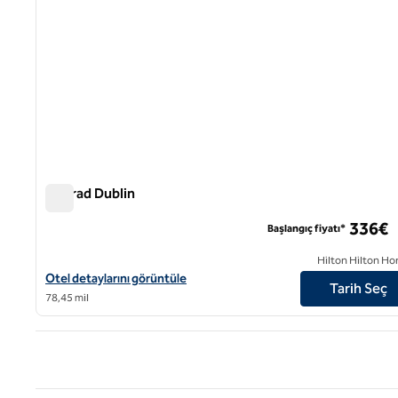
Conrad Dublin
Conrad Dublin
336€
Başlangıç fiyatı*
Hilton Hilton Ho
Conrad Dublin için otel detaylarını görüntüleyin
Otel detaylarını görüntüle
Tarih Seç
78,45 mil
Önce