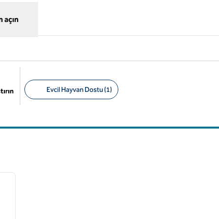
 açın
Evcil Hayvan Dostu (1)
tırın
Önerilen filtreler
/
11
sonraki görsel