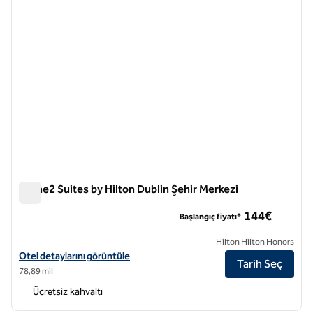
Home2 Suites by Hilton Dublin Şehir Merkezi
Home2 Suites by Hilton Dublin Şehir Merkezi
144€
Başlangıç fiyatı*
Hilton Hilton Honors
Home2 Suites by Hilton Dublin City Centre için otel bilgilerini görüntü
Otel detaylarını görüntüle
Tarih Seç
78,89 mil
Ücretsiz kahvaltı