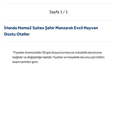
Önceki Sayfa, 1 / 1
Sonraki Sayfa, 1 / 1
Sayfa
1 / 1
Sayfa 1 / 1
İrlanda Home2 Suites Şehir Manzaralı Evcil Hayvan
Dostu Oteller
*Fiyatlar önümüzdeki 30 gün boyunca mevcut müsaitlik durumuna
bağlıdır ve değişikliğe tabidir. Fiyatlar ve müsaitlik durumu için lütfen
kesin tarihleri girin.