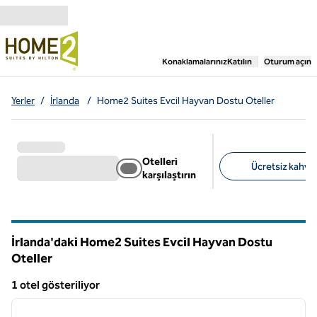
İçeriğe geçiş yap
,
Yeni bir sekme aç
Konaklamalarınız
Katılın
Oturum açın
Yerler
/
İrlanda
/
Home2 Suites Evcil Hayvan Dostu Oteller
Otelleri
Ücretsiz kahvalt
karşılaştırın
Önerilen filtreler
İrlanda'daki Home2 Suites Evcil Hayvan Dostu
Oteller
1 otel gösteriliyor
1
/
12
1 otel gösteriliyor
önceki görsel
sonraki
1 / 12