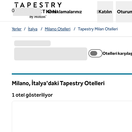
İçeriğe geçiş yap
,
Yeni bir sekme açar
0
Konaklamalarınız
Katılın
Oturum
Yerler
/
İtalya
/
Milano Otelleri
/
Tapestry Milan Otelleri
Otelleri karşılaş
Milano, İtalya'daki Tapestry Otelleri
1 otel gösteriliyor
1
1 otel gösteriliyor
önceki görsel
1 / 12