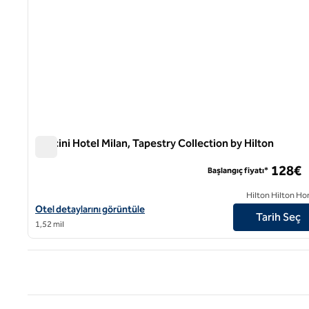
Puccini Hotel Milan, Tapestry Collection by Hilton
Puccini Hotel Milan, Tapestry Collection by Hilton
128€
Başlangıç fiyatı*
Hilton Hilton Ho
Puccini Hotel Milan, Tapestry Collection by Hilton için otel detayl
Otel detaylarını görüntüle
Tarih Seç
1,52 mil
Önce