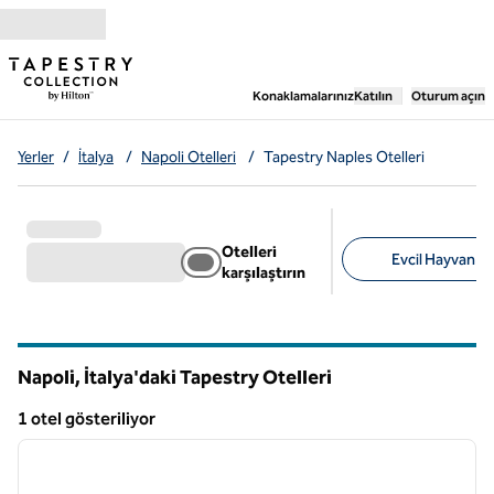
İçeriğe geçiş yap
,
Yeni bir sekme aç
Konaklamalarınız
Katılın
Oturum açın
Yerler
/
İtalya
/
Napoli Otelleri
/
Tapestry Naples Otelleri
Otelleri
Evcil Hayvan Do
karşılaştırın
Önerilen filtreler
Napoli, İtalya'daki Tapestry Otelleri
1 otel gösteriliyor
1
/
12
1 otel gösteriliyor
önceki görsel
sonraki
1 / 12