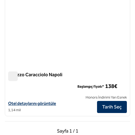
Palazzo Caracciolo Napoli
Palazzo Caracciolo Napoli
138€
Başlangıç fiyatı*
Honors İndirimi Yarı Esnek
Palazzo Caracciolo Naples için otel detaylarını görüntüleyin
Otel detaylarını görüntüle
Tarih Seç
1,14 mil
Önceki Sayfa, 1 / 1
Sonraki Sayfa, 1 / 1
Sayfa
1 / 1
Sayfa 1 / 1