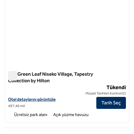
The Green Leaf Niseko Village, Tapestry
Collection by Hilton
The Green Leaf Niseko Village, Tapestry Collection by Hilton
Tükendi
Müsait Tarihleri Kontrol Et
The Green Leaf Niseko Village, Tapestry Collection by Hilton için otel
Otel detaylarını görüntüle
Tarih Seç
497,46 mil
Ücretsiz park alanı
Açık yüzme havuzu