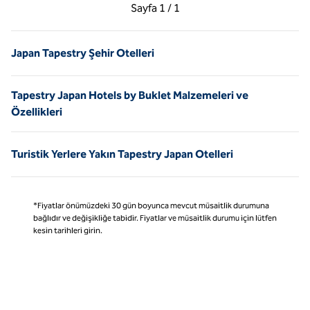
Önceki Sayfa, 1 / 1
Sonraki Sayfa, 1 / 1
Sayfa
1 / 1
Sayfa 1 / 1
Japan Tapestry Şehir Otelleri
Tapestry Japan Hotels by Buklet Malzemeleri ve
Özellikleri
Turistik Yerlere Yakın Tapestry Japan Otelleri
*Fiyatlar önümüzdeki 30 gün boyunca mevcut müsaitlik durumuna
bağlıdır ve değişikliğe tabidir. Fiyatlar ve müsaitlik durumu için lütfen
kesin tarihleri girin.