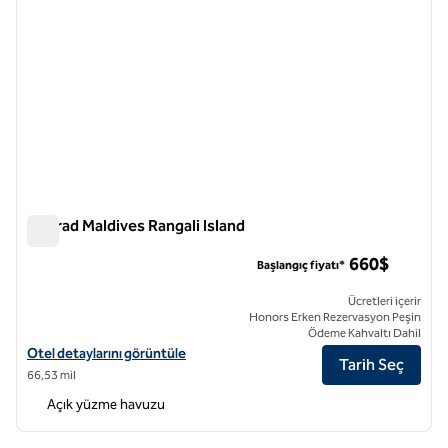
Conrad Maldives Rangali Island
Conrad Maldives Rangali Island
660$
Başlangıç fiyatı*
Ücretleri içerir
Honors Erken Rezervasyon Peşin
Ödeme Kahvaltı Dahil
Conrad Maldives Rangali Island için otel detaylarını görüntüleyin
Otel detaylarını görüntüle
Tarih Seç
66,53 mil
Açık yüzme havuzu