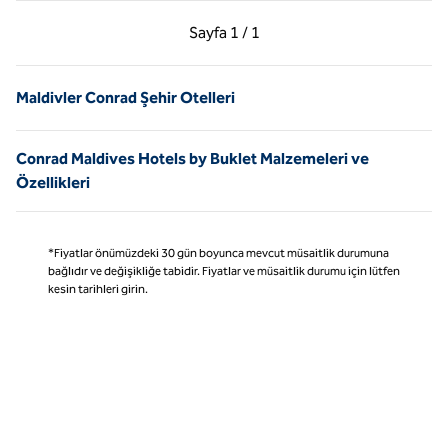
Önceki Sayfa, 1 / 1
Sonraki Sayfa, 1 / 1
Sayfa
1 / 1
Sayfa 1 / 1
Maldivler Conrad Şehir Otelleri
Conrad Maldives Hotels by Buklet Malzemeleri ve
Özellikleri
*Fiyatlar önümüzdeki 30 gün boyunca mevcut müsaitlik durumuna
bağlıdır ve değişikliğe tabidir. Fiyatlar ve müsaitlik durumu için lütfen
kesin tarihleri girin.