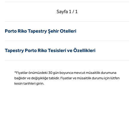
Önceki Sayfa, 1 / 1
Sonraki Sayfa, 1 / 1
Sayfa
1 / 1
Sayfa 1 / 1
Porto Riko Tapestry Şehir Otelleri
Tapestry Porto Riko Tesisleri ve Özellikleri
*Fiyatlar önümüzdeki 30 gün boyunca mevcut müsaitlik durumuna
bağlıdır ve değişikliğe tabidir. Fiyatlar ve müsaitlik durumu için lütfen
kesin tarihleri girin.