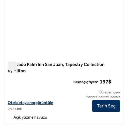
Condado Palm Inn San Juan, Tapestry Collection
by Hilton
Condado Palm Inn San Juan, Tapestry Collection by Hilton
197$
Başlangıç fiyatı*
Ücretleri içerir
Honors İndirimi İadesiz
Condado Palm Inn San Juan, Tapestry Collection by Hilton için otel de
Otel detaylarını görüntüle
Tarih Seç
28,64 mil
Açık yüzme havuzu