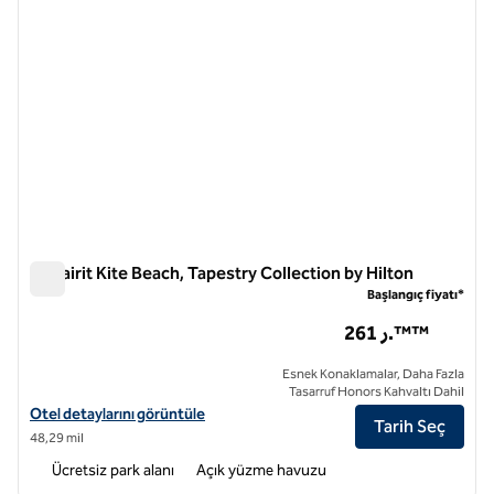
Fuwairit Kite Beach, Tapestry Collection by Hilton
Fuwairit Kite Beach, Tapestry Collection by Hilton
Başlangıç fiyatı*
261 ر.™™
Esnek Konaklamalar, Daha Fazla
Tasarruf Honors Kahvaltı Dahil
Fuwairit Uçurtma Plajı, Tapestry Collection by Hilton için otel detayla
Otel detaylarını görüntüle
Tarih Seç
48,29 mil
Ücretsiz park alanı
Açık yüzme havuzu