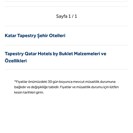
Önceki Sayfa, 1 / 1
Sonraki Sayfa, 1 / 1
Sayfa
1 / 1
Sayfa 1 / 1
Katar Tapestry Şehir Otelleri
Tapestry Qatar Hotels by Buklet Malzemeleri ve
Özellikleri
*Fiyatlar önümüzdeki 30 gün boyunca mevcut müsaitlik durumuna
bağlıdır ve değişikliğe tabidir. Fiyatlar ve müsaitlik durumu için lütfen
kesin tarihleri girin.