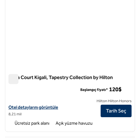
Zaria Court Kigali, Tapestry Collection by Hilton
Zaria Court Kigali, Tapestry Collection by Hilton
120$
Başlangıç fiyatı*
Hilton Hilton Honors
Zaria Court Kigali, Tapestry Collection by Hilton için otel detaylarını 
Otel detaylarını görüntüle
Tarih Seç
8,21 mil
Ücretsiz park alanı
Açık yüzme havuzu