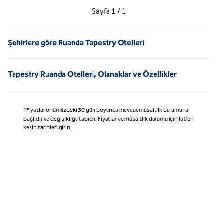
Önceki Sayfa, 1 / 1
Sonraki Sayfa, 1 / 1
Sayfa
1 / 1
Sayfa 1 / 1
Şehirlere göre Ruanda Tapestry Otelleri
Tapestry Ruanda Otelleri, Olanaklar ve Özellikler
*Fiyatlar önümüzdeki 30 gün boyunca mevcut müsaitlik durumuna
bağlıdır ve değişikliğe tabidir. Fiyatlar ve müsaitlik durumu için lütfen
kesin tarihleri girin.