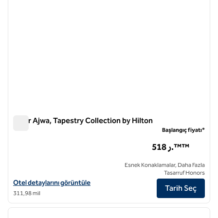
Diyar Ajwa, Tapestry Collection by Hilton
Diyar Ajwa, Tapestry Collection by Hilton
Başlangıç fiyatı*
518 ر.™™
Esnek Konaklamalar, Daha Fazla
Tasarruf Honors
Diyar Ajwa, Tapestry Collection by Hilton için otel detaylarını görüntü
Otel detaylarını görüntüle
Tarih Seç
311,98 mil
1
/
12
önceki görsel
sonraki
1 / 12