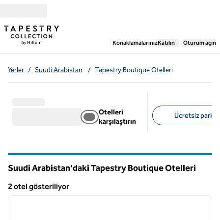
İçeriğe geçiş yap
,
Yeni bir sekme aç
Konaklamalarınız
Katılın
Oturum açın
Yerler
/
Suudi Arabistan
/
Tapestry Boutique Otelleri
Otelleri
Ücretsiz park al
karşılaştırın
Önerilen filtreler
Suudi Arabistan'daki Tapestry Boutique Otelleri
2 otel gösteriliyor
1
/
12
2 otel gösteriliyor
önceki görsel
sonraki
1 / 12