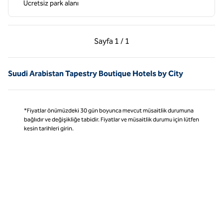
Ücretsiz park alanı
Önceki Sayfa, 1 / 1
Sonraki Sayfa, 1 / 1
Sayfa
1 / 1
Sayfa 1 / 1
Suudi Arabistan Tapestry Boutique Hotels by City
*Fiyatlar önümüzdeki 30 gün boyunca mevcut müsaitlik durumuna
bağlıdır ve değişikliğe tabidir. Fiyatlar ve müsaitlik durumu için lütfen
kesin tarihleri girin.