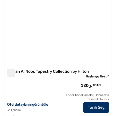
Wirgan Al Noor, Tapestry Collection by Hilton
Wirgan Al Noor, Tapestry Collection by Hilton
Başlangıç fiyatı*
120 ر.™™
Esnek Konaklamalar, Daha Fazla
Tasarruf Honors
Wirgan Al Noor, Tapestry Collection by Hilton için otel detaylarını gör
Otel detaylarını görüntüle
Tarih Seç
351,92 mil