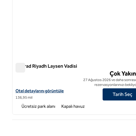
Conrad Riyadh Laysen Vadisi
Conrad Riyadh Laysen Vadisi
Çok Yakı
27 Ağustos 2026 ve daha sonrası 
rezervasyonlarınızı bekliy
Conrad Riyadh Laysen Vadisi için otel detaylarını görüntüleyin
Otel detaylarını görüntüle
Tarih Seç
136,95 mil
Ücretsiz park alanı
Kapalı havuz
Önce