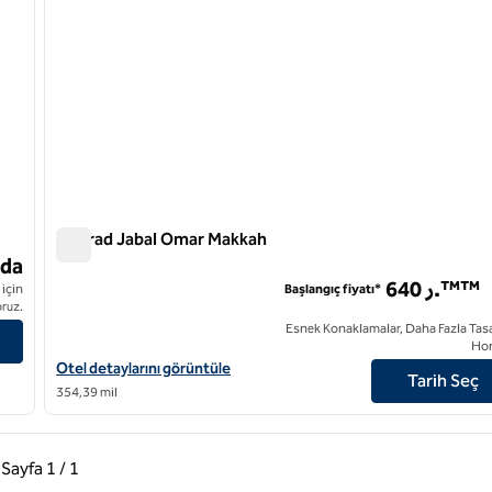
Conrad Jabal Omar Makkah
Conrad Jabal Omar Makkah
nda
640 ر.™™
için
Başlangıç fiyatı*
oruz.
Esnek Konaklamalar, Daha Fazla Tasa
Ho
Conrad Jabal Omar Makkah için otel detaylarını görüntüleyin
Otel detaylarını görüntüle
Tarih Seç
354,39 mil
ki Sayfa, 1 / 1
Sonraki Sayfa, 1 / 1
Sayfa
1 / 1
Sayfa 1 / 1