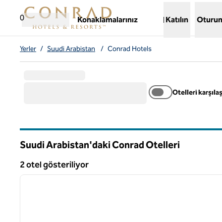
İçeriğe geçiş yap
,
Yeni bir sekme açar
0
Konaklamalarınız
Katılın
Oturum
Yerler
/
Suudi Arabistan
/
Conrad Hotels
Otelleri karşılaş
Suudi Arabistan'daki Conrad Otelleri
2 otel gösteriliyor
1
2 otel gösteriliyor
önceki görsel
1 / 12