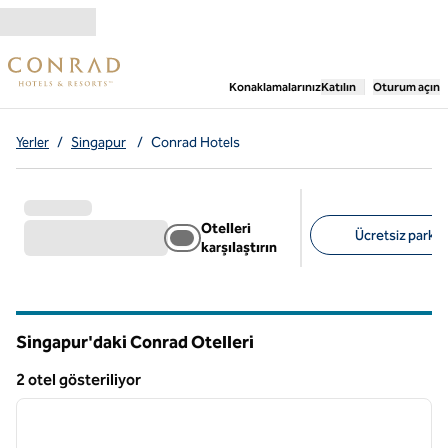
İçeriğe geçiş yap
,
Yeni bir sekme aç
Konaklamalarınız
Katılın
Oturum açın
Yerler
/
Singapur
/
Conrad Hotels
Otelleri
Ücretsiz park al
karşılaştırın
Önerilen filtreler
Singapur'daki Conrad Otelleri
2 otel gösteriliyor
1
/
12
2 otel gösteriliyor
önceki görsel
sonraki
1 / 12