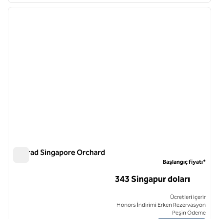
önceki görsel
sonraki
1 / 12
Conrad Singapore Orchard
Conrad Singapore Orchard
Başlangıç fiyatı*
343 Singapur doları
Ücretleri içerir
Honors İndirimi Erken Rezervasyon
Peşin Ödeme