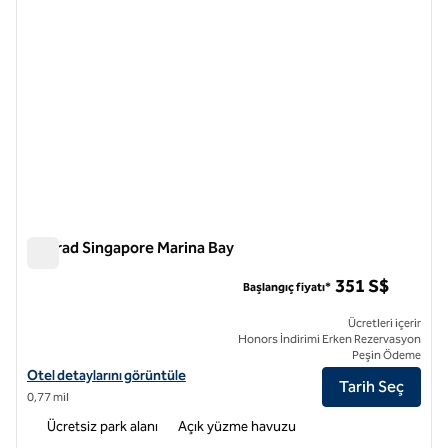
Conrad Singapore Marina Bay
Conrad Singapore Marina Bay
351 S$
Başlangıç fiyatı*
Ücretleri içerir
Honors İndirimi Erken Rezervasyon
Peşin Ödeme
Conrad Singapore Marina Bay için otel detaylarını görüntüleyin
Otel detaylarını görüntüle
Tarih Seç
0,77 mil
Ücretsiz park alanı
Açık yüzme havuzu
1
/
12