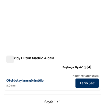
Spark by Hilton Madrid Alcala
Spark by Hilton Madrid Alcala
56€
Başlangıç fiyatı*
Hilton Hilton Honors
Spark by Hilton Madrid Alcala için otel detaylarını görüntüleyin
Otel detaylarını görüntüle
Tarih Seç
5,04 mil
Önceki Sayfa, 1 / 1
Sonraki Sayfa, 1 / 1
Sayfa
1 / 1
Sayfa 1 / 1