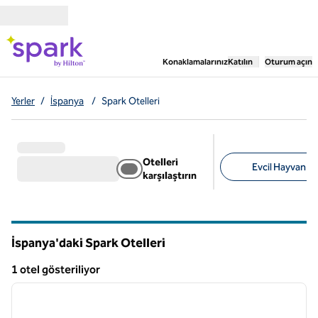
İçeriğe geçiş yap
,
Yeni bir sekme aç
Konaklamalarınız
Katılın
Oturum açın
Yerler
/
İspanya
/
Spark Otelleri
Otelleri
Evcil Hayvan Do
karşılaştırın
Önerilen filtreler
İspanya'daki Spark Otelleri
1 otel gösteriliyor
1
/
12
1 otel gösteriliyor
önceki görsel
sonraki
1 / 12