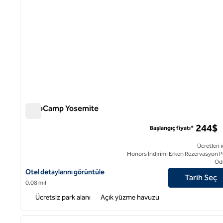
AutoCamp Yosemite
AutoCamp Yosemite
244$
Başlangıç fiyatı*
Ücretleri i
Honors İndirimi Erken Rezervasyon P
Öd
AutoCamp Yosemite için otel detaylarını görüntüleyin
Otel detaylarını görüntüle
Tarih Seç
0,08 mil
Ücretsiz park alanı
Açık yüzme havuzu
1
önceki görsel
1 / 12