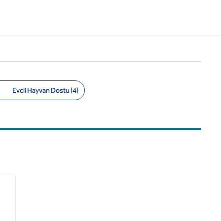
Evcil Hayvan Dostu (4)
/
12
sonraki görsel