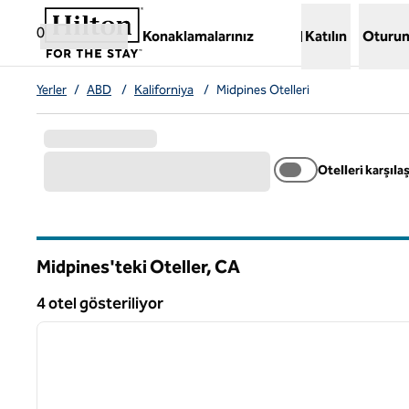
İçeriğe geçiş yap
,
Yeni bir sekme açar
0
Konaklamalarınız
Katılın
Oturum
Yerler
/
ABD
/
Kaliforniya
/
Midpines Otelleri
Otelleri karşılaş
Midpines'teki Oteller,
CA
Kaliforniya
4 otel gösteriliyor
1
4 otel gösteriliyor
önceki görsel
1 / 12