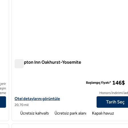
Hampton Inn Oakhurst-Yosemite
Hampton Inn Oakhurst-Yosemite
146$
Başlangıç fiyatı*
çerir
eşin
eme
Honors İndirimi İad
Hampton Inn Oakhurst-Yosemite için otel detaylarını görüntüley
Otel detaylarını görüntüle
Tarih Seç
20,70 mil
Ücretsiz kahvaltı
Ücretsiz park alanı
Kapalı havuz
/
12
1
sonraki görsel
önceki görsel
1 / 12