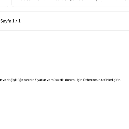
ki Sayfa, 1 / 1
Sonraki Sayfa, 1 / 1
Sayfa
1 / 1
Sayfa 1 / 1
değişikliğe tabidir. Fiyatlar ve müsaitlik durumu için lütfen kesin tarihleri girin.