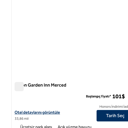
Hilton Garden Inn Merced
Hilton Garden Inn Merced
101$
Başlangıç fiyatı*
Honors İndirimi İad
Hilton Garden Inn Merced için otel detaylarını görüntüleyin
Otel detaylarını görüntüle
Tarih Seç
33,86 mil
Ücretsiz park alanı
Açık yüzme havuzu