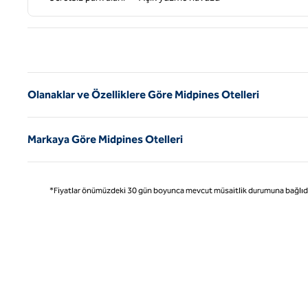
Önce
Olanaklar ve Özelliklere Göre Midpines Otelleri
Markaya Göre Midpines Otelleri
*Fiyatlar önümüzdeki 30 gün boyunca mevcut müsaitlik durumuna bağlıdır ve 