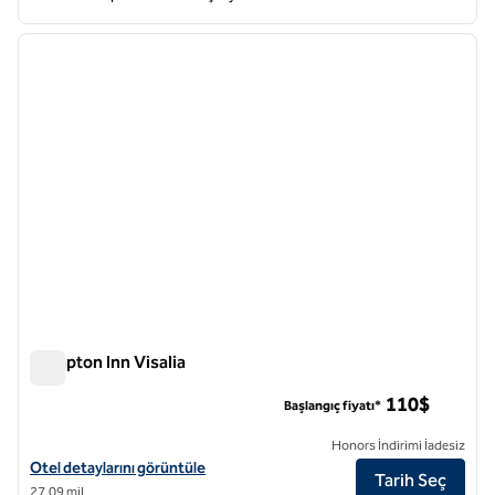
1
/
12
önceki görsel
sonraki
1 / 12
Hampton Inn Visalia
Hampton Inn Visalia
110$
Başlangıç fiyatı*
Honors İndirimi İadesiz
Hampton Inn Visalia için otel detaylarını görüntüleyin
Otel detaylarını görüntüle
Tarih Seç
27,09 mil