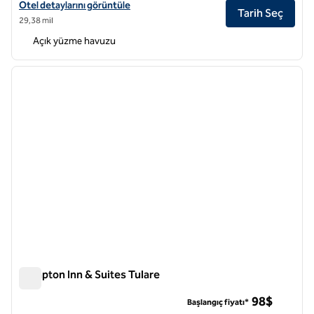
Hilton Garden Inn Visalia için otel detaylarını görüntüleyin
Otel detaylarını görüntüle
Tarih Seç
29,38 mil
Açık yüzme havuzu
1
/
12
önceki görsel
sonraki
1 / 12
Hampton Inn & Suites Tulare
Hampton Inn & Suites Tulare
98$
Başlangıç fiyatı*