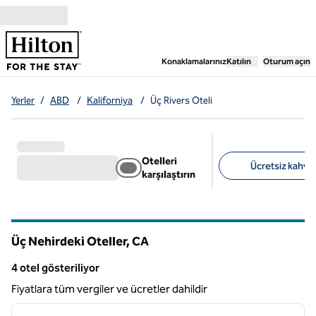
İçeriğe geçiş yap
,
Yeni bir sekme aç
Konaklamalarınız
Katılın
Oturum açın
Yerler
/
ABD
/
Kaliforniya
/
Üç Rivers Oteli
Otelleri
Ücretsiz kahvalt
karşılaştırın
Önerilen filtreler
Üç Nehirdeki Oteller,
CA
Kaliforniya
4 otel gösteriliyor
4 otel gösteriliyor
Fiyatlara tüm vergiler ve ücretler dahildir
1
/
12
önceki görsel
sonraki
1 / 12