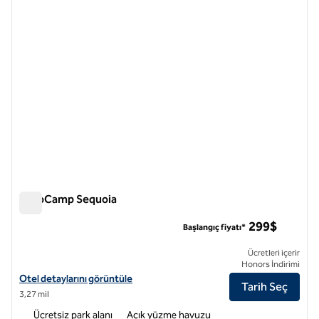
AutoCamp Sequoia
AutoCamp Sequoia
299$
Başlangıç fiyatı*
Ücretleri içerir
Honors İndirimi
AutoCamp Sequoia için otel detaylarını görüntüleyin
Otel detaylarını görüntüle
Tarih Seç
3,27 mil
Ücretsiz park alanı
Açık yüzme havuzu