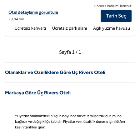
Honors İndirimi İadesiz
Hampton Inn & Suites Tulare için otel detaylarını görüntüleyin
Otel detaylarını görüntüle
Tarih Seç
29,84 mil
Ücretsiz kahvaltı
Ücretsiz park alanı
Açık yüzme havuzu
Önceki Sayfa, 1 / 1
Sonraki Sayfa, 1 / 1
Sayfa
1 / 1
Sayfa 1 / 1
Olanaklar ve Özelliklere Göre Üç Rivers Oteli
Markaya Göre Üç Rivers Oteli
*Fiyatlar önümüzdeki 30 gün boyunca mevcut müsaitlik durumuna
bağlıdır ve değişikliğe tabidir. Fiyatlar ve müsaitlik durumu için lütfen
kesin tarihleri girin.