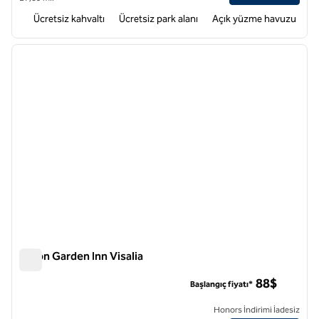
Ücretsiz kahvaltı
Ücretsiz park alanı
Açık yüzme havuzu
1
/
12
önceki görsel
sonraki
1 / 12
Hilton Garden Inn Visalia
Hilton Garden Inn Visalia
88$
Başlangıç fiyatı*
Honors İndirimi İadesiz