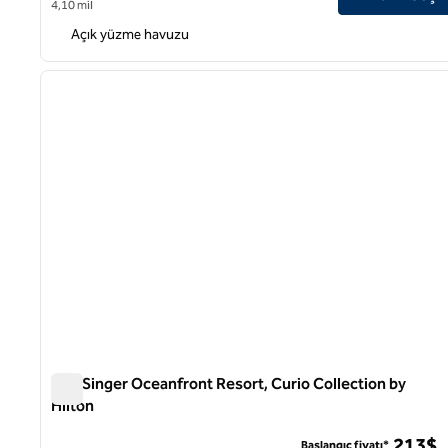
4,10 mil
Açık yüzme havuzu
1
önceki görsel
1 / 12
The Singer Oceanfront Resort, Curio Collection by
Hilton
The Singer Oceanfront Resort, Curio Collection by Hilton
213$
Başlangıç fiyatı*