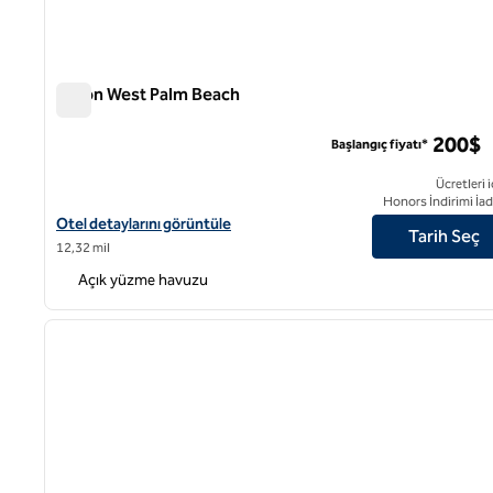
Hilton West Palm Beach
Hilton West Palm Beach
200$
Başlangıç fiyatı*
Ücretleri i
Honors İndirimi İad
Hilton West Palm Beach için otel detaylarını görüntüleyin
Otel detaylarını görüntüle
Tarih Seç
12,32 mil
Açık yüzme havuzu
1
önceki görsel
1 / 12