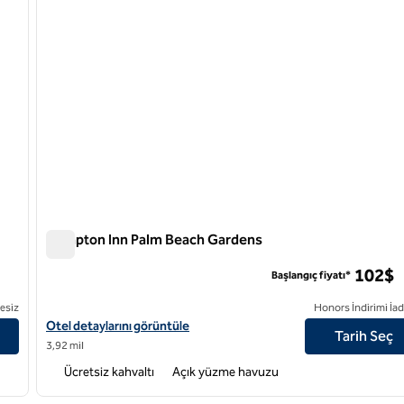
Hampton Inn Palm Beach Gardens
Hampton Inn Palm Beach Gardens
102$
Başlangıç fiyatı*
esiz
Honors İndirimi İad
tüleyin
Hampton Inn Palm Beach Gardens otel detaylarını görüntüleyin
Otel detaylarını görüntüle
Tarih Seç
3,92 mil
Ücretsiz kahvaltı
Açık yüzme havuzu
/
12
1