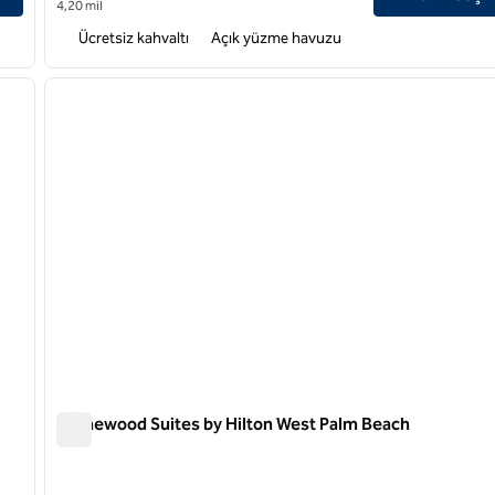
4,20 mil
Ücretsiz kahvaltı
Açık yüzme havuzu
/
12
1
sonraki görsel
önceki görsel
1 / 13
Homewood Suites by Hilton West Palm Beach
Homewood Suites by Hilton West Palm Beach