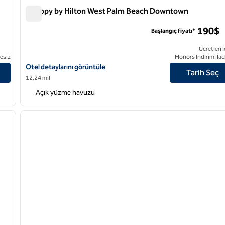
Canopy by Hilton West Palm Beach Downtown
Canopy by Hilton West Palm Beach Downtown
190$
Başlangıç fiyatı*
Ücretleri i
esiz
Honors İndirimi İad
taylarını görüntüleyin
Canopy by Hilton West Palm Beach Downtown için otel detayların
Otel detaylarını görüntüle
Tarih Seç
12,24 mil
Açık yüzme havuzu
/
12
1
sonraki görsel
önceki görsel
1 / 12