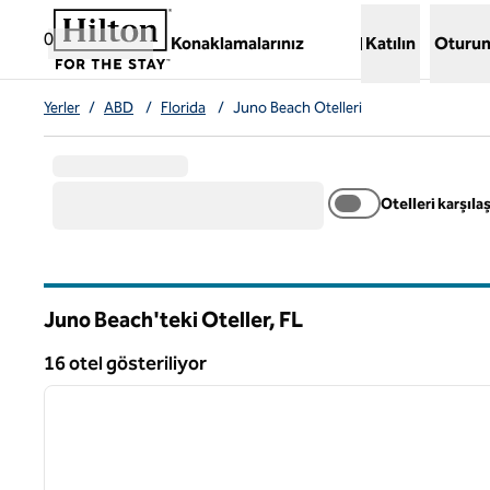
İçeriğe geçiş yap
,
Yeni bir sekme açar
0
Konaklamalarınız
Katılın
Oturum
Yerler
/
ABD
/
Florida
/
Juno Beach Otelleri
Otelleri karşılaş
Juno Beach'teki Oteller,
FL
Florida
16 otel gösteriliyor
1
16 otel gösteriliyor
önceki görsel
1 / 12