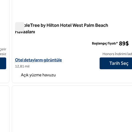
DoubleTree by Hilton Hotel West Palm Beach
Havaalanı
DoubleTree by Hilton Hotel West Palm Beach Havaalanı
89$
Başlangıç fiyatı*
çerir
esiz
Honors İndirimi İad
DoubleTree by Hilton Hotel West Palm Beach Airport için otel det
Otel detaylarını görüntüle
Tarih Seç
12,81 mil
Açık yüzme havuzu
/
12
1
sonraki görsel
önceki görsel
1 / 12