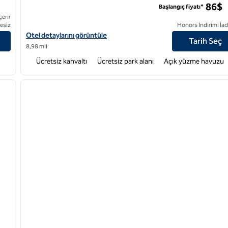
86$
Başlangıç fiyatı*
çerir
esiz
Honors İndirimi İad
l detaylarını görüntüleyin
Homewood Suites by Hilton West Palm Beach için otel ayrıntıların
Otel detaylarını görüntüle
Tarih Seç
8,98 mil
Ücretsiz kahvaltı
Ücretsiz park alanı
Açık yüzme havuzu
/
12
1
sonraki görsel
önceki görsel
1 / 12