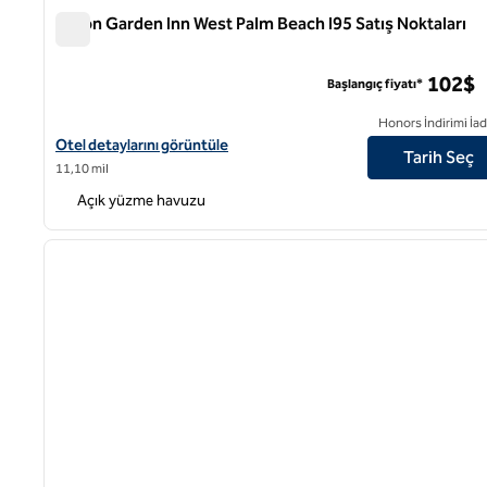
Hilton Garden Inn West Palm Beach I95 Satış Noktaları
Hilton Garden Inn West Palm Beach I95 Satış Noktaları
102$
Başlangıç fiyatı*
Honors İndirimi İad
Hilton Garden Inn West Palm Beach I95 Satış Noktaları için otel de
Otel detaylarını görüntüle
Tarih Seç
11,10 mil
Açık yüzme havuzu
1
önceki görsel
1 / 12