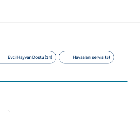
Evcil Hayvan Dostu (14)
Havaalanı servisi (5)
/
12
sonraki görsel