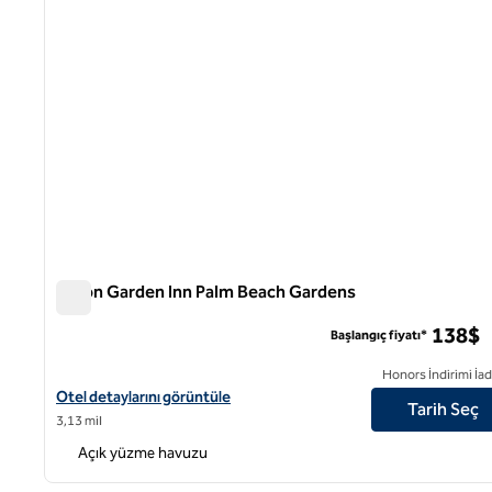
Hilton Garden Inn Palm Beach Gardens
Hilton Garden Inn Palm Beach Gardens
138$
Başlangıç fiyatı*
Honors İndirimi İad
Hilton Garden Inn Palm Beach Gardens için otel detaylarını görün
Otel detaylarını görüntüle
Tarih Seç
3,13 mil
Açık yüzme havuzu
1