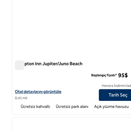
Hampton Inn Jupiter/Juno Beach
Hampton Inn Jupiter/Juno Beach
95$
Başlangıç fiyatı*
Honors İndirimi İad
Hampton Inn Jupiter/Juno Beach için otel ayrıntılarını görüntüley
Otel detaylarını görüntüle
Tarih Seç
0,41 mil
Ücretsiz kahvaltı
Ücretsiz park alanı
Açık yüzme havuzu
1
önceki görsel
1 / 12