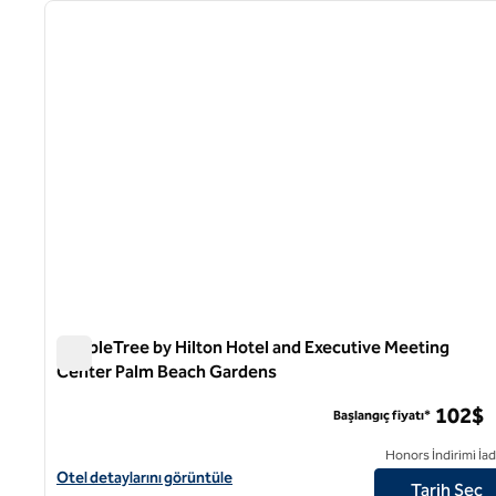
önceki görsel
1 / 12
DoubleTree by Hilton Hotel and Executive Meeting
Center Palm Beach Gardens
DoubleTree by Hilton Hotel and Executive Meeting Cent
102$
Başlangıç fiyatı*
Honors İndirimi İad
DoubleTree by Hilton Hotel and Executive Meeting Center Palm Be
Otel detaylarını görüntüle
Tarih Seç