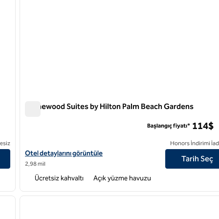
Homewood Suites by Hilton Palm Beach Gardens
Homewood Suites by Hilton Palm Beach Gardens
114$
Başlangıç fiyatı*
esiz
Honors İndirimi İad
in
Homewood Suites by Hilton Palm Beach Gardens için otel detaylar
Otel detaylarını görüntüle
Tarih Seç
2,98 mil
Ücretsiz kahvaltı
Açık yüzme havuzu
/
12
1
sonraki görsel
önceki görsel
1 / 12