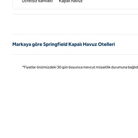
Ücretsiz kahvaltı
Kapalı havuz
Önce
Markaya göre Springfield Kapalı Havuz Otelleri
*Fiyatlar önümüzdeki 30 gün boyunca mevcut müsaitlik durumuna bağlıdır ve 