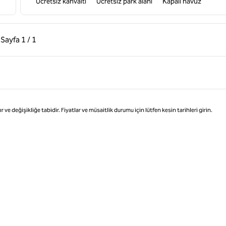
Ücretsiz kahvaltı
Ücretsiz park alanı
Kapalı havuz
ki Sayfa, 1 / 1
Sonraki Sayfa, 1 / 1
Sayfa
1 / 1
Sayfa 1 / 1
değişikliğe tabidir. Fiyatlar ve müsaitlik durumu için lütfen kesin tarihleri girin.