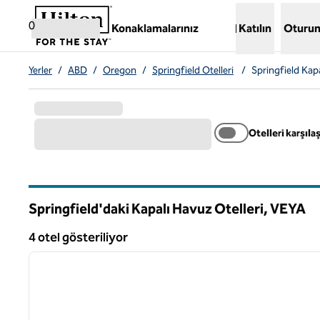
İçeriğe geçiş yap
,
Yeni bir sekme açar
0
Konaklamalarınız
Katılın
Oturum
Yerler
/
ABD
/
Oregon
/
Springfield Otelleri
/
Springfield Kapa
Otelleri karşılaş
Springfield'daki Kapalı Havuz Otelleri,
VEYA
Oregon
4 otel gösteriliyor
1
4 otel gösteriliyor
önceki görsel
1 / 12