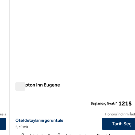
Hampton Inn Eugene
Hampton Inn Eugene
ea
121$
Başlangıç fiyatı*
esiz
Honors İndirimi İad
l detaylarını görüntüleyin
Hampton Inn Eugene için otel detaylarını görüntüleyin
Otel detaylarını görüntüle
Tarih Seç
6,39 mil