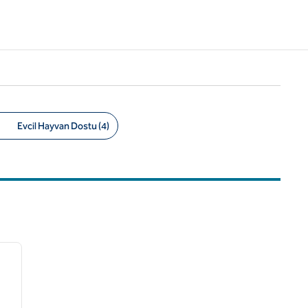
Evcil Hayvan Dostu (4)
/
12
sonraki görsel