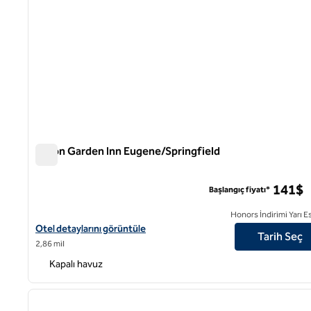
Hilton Garden Inn Eugene/Springfield
Hilton Garden Inn Eugene/Springfield
141$
Başlangıç fiyatı*
Honors İndirimi Yarı E
Hilton Garden Inn Eugene/Springfield için otel detaylarını görünt
Otel detaylarını görüntüle
Tarih Seç
2,86 mil
Kapalı havuz
1
önceki görsel
1 / 12