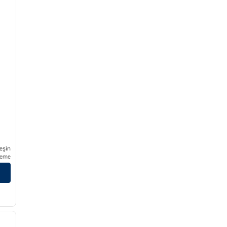
eşin
eme
/
12
sonraki görsel