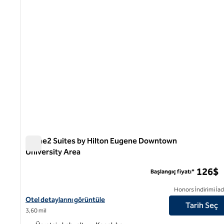
Home2 Suites by Hilton Eugene Downtown
University Area
Home2 Suites by Hilton Eugene Downtown University Ar
126$
Başlangıç fiyatı*
Honors İndirimi İad
Home2 Suites by Hilton Eugene Downtown University Area için ote
Otel detaylarını görüntüle
Tarih Seç
3,60 mil