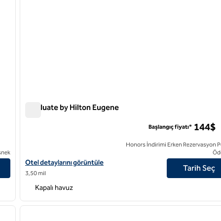
Graduate by Hilton Eugene
Graduate by Hilton Eugene
144$
Başlangıç fiyatı*
Honors İndirimi Erken Rezervasyon P
snek
Öd
üleyin
Graduate by Hilton Eugene için otel detaylarını görüntüleyin
Otel detaylarını görüntüle
Tarih Seç
3,50 mil
Kapalı havuz
/
12
1
sonraki görsel
önceki görsel
1 / 12